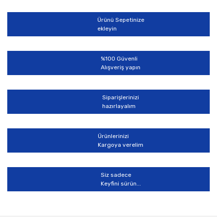
Ürün açıklamasında eksik bilgiler bulunuyor.
Ürünü Sepetinize
Ürün bilgilerinde hatalar bulunuyor.
ekleyin
Ürün fiyatı diğer sitelerden daha pahalı.
Bu ürüne benzer farklı alternatifler olmalı.
%100 Güvenli
Alışveriş yapın
Siparişlerinizi
hazırlayalım
Gönder
Ürünlerinizi
Kargoya verelim
Siz sadece
Keyfini sürün...