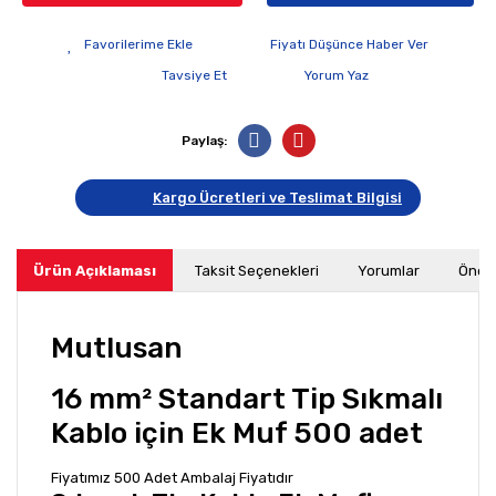
Fiyatı Düşünce Haber Ver
Tavsiye Et
Yorum Yaz
Paylaş:
Kargo Ücretleri ve Teslimat Bilgisi
Ürün Açıklaması
Taksit Seçenekleri
Yorumlar
Öneri
Mutlusan
16 mm² Standart Tip Sıkmalı
Kablo için Ek Muf 500 adet
Fiyatımız 500 Adet Ambalaj Fiyatıdır