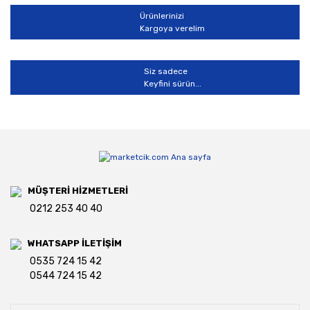
Ürünlerinizi
Kargoya verelim
Siz sadece
Keyfini sürün...
MÜŞTERİ HİZMETLERİ
0212 253 40 40
WHATSAPP İLETİŞİM
0535 724 15 42
0544 724 15 42