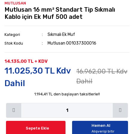
MUTLUSAN
Mutlusan 16 mm² Standart Tip Sıkmalı
Kablo için Ek Muf 500 adet
Sıkmalı Ek Muf
Kategori
Mutlusan 001037300016
Stok Kodu
14.135,00 TL + KDV
11.025,30 TL Kdv
16.962,00 TL Kdv
Dahil
Dahil
1.194,41 TL den başlayan taksitlerle!!
Hemen Al
Sepete Ekle
Alışverişi bitir