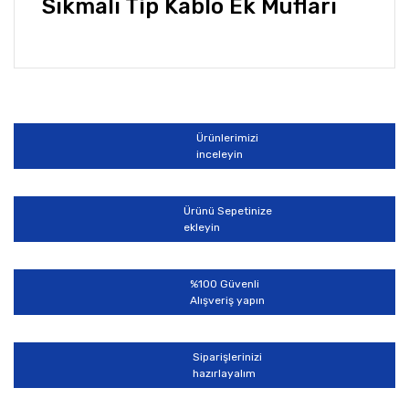
Sıkmalı Tip Kablo Ek Mufları
Bu ürünün fiyat bilgisi, resim, ürün açıklamalarında ve
diğer konularda yetersiz gördüğünüz noktaları öneri
Bu ürüne ilk yorumu siz yapın!
formunu kullanarak tarafımıza iletebilirsiniz.
Görüş ve önerileriniz için teşekkür ederiz.
Ürünlerimizi
Yorum Yaz
inceleyin
Ürün resmi kalitesiz, bozuk veya görüntülenemiyor.
Ürün açıklamasında eksik bilgiler bulunuyor.
Ürünü Sepetinize
Ürün bilgilerinde hatalar bulunuyor.
ekleyin
Ürün fiyatı diğer sitelerden daha pahalı.
Bu ürüne benzer farklı alternatifler olmalı.
%100 Güvenli
Alışveriş yapın
Siparişlerinizi
hazırlayalım
Gönder