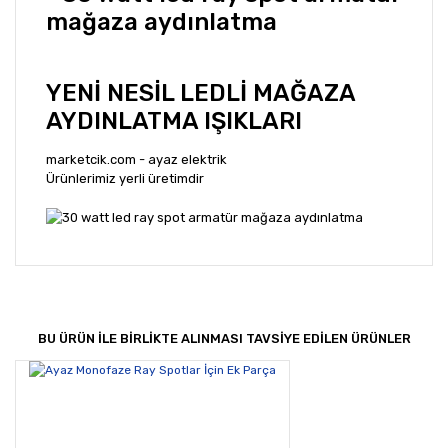
YENİ NESİL LEDLİ MAĞAZA
AYDINLATMA IŞIKLARI
marketcik.com - ayaz elektrik
Ürünlerimiz yerli üretimdir
Bu ürünün fiyat bilgisi, resim, ürün açıklamalarında ve
diğer konularda yetersiz gördüğünüz noktaları öneri
Bu ürüne ilk yorumu siz yapın!
formunu kullanarak tarafımıza iletebilirsiniz.
Görüş ve önerileriniz için teşekkür ederiz.
BU ÜRÜN İLE BİRLİKTE ALINMASI TAVSİYE EDİLEN ÜRÜNLER
Yorum Yaz
Ürün resmi kalitesiz, bozuk veya görüntülenemiyor.
Ürün açıklamasında eksik bilgiler bulunuyor.
Ürün bilgilerinde hatalar bulunuyor.