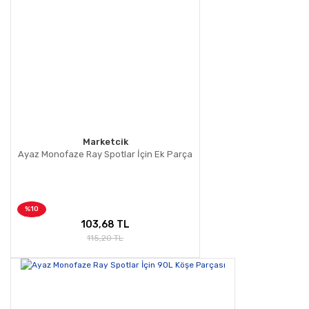
Ürün fiyatı diğer sitelerden daha pahalı.
Bu ürüne benzer farklı alternatifler olmalı.
Gönder
Marketcik
Ayaz Monofaze Ray Spotlar İçin Ek Parça
%10
103,68 TL
115,20 TL