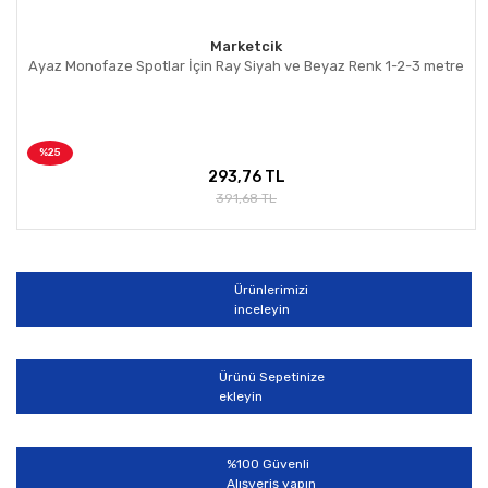
Marketcik
Ayaz Monofaze Spotlar İçin Ray Siyah ve Beyaz Renk 1-2-3 metre
%25
293,76 TL
391,68 TL
Ürünlerimizi
inceleyin
Ürünü Sepetinize
ekleyin
%100 Güvenli
Alışveriş yapın