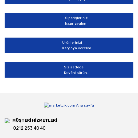
Siparişlerinizi
hazırlayalım
Ürünlerinizi
Kargoya verelim
Siz sadece
Keyfini sürün...
MÜŞTERİ HİZMETLERİ
0212 253 40 40