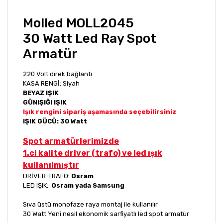
Molled MOLL2045
30 Watt Led Ray Spot
Armatür
220 Volt direk bağlantı
KASA RENGİ: Siyah
BEYAZ IŞIK
GÜNIŞIĞI IŞIK
Işık rengini sipariş aşamasında seçebilirsiniz
IŞIK GÜCÜ: 30 Watt
Spot armatürlerimizde
1.ci kalite driver (trafo) ve led ışık
kullanılmıştır
DRİVER-TRAFO:
Osram
LED IŞIK:
Osram yada Samsung
Sıva üstü monofaze raya montaj ile kullanılır
30 Watt Yeni nesil ekonomik sarfiyatlı led spot armatür