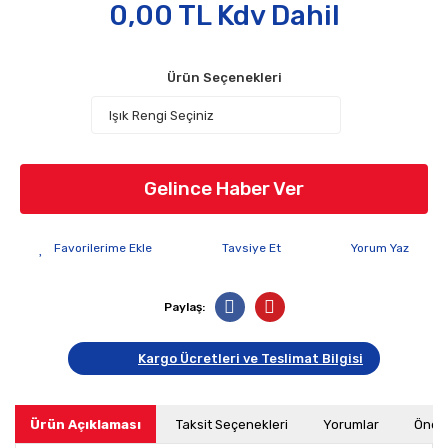
0,00 TL Kdv Dahil
Ürün Seçenekleri
Gelince Haber Ver
Tavsiye Et
Yorum Yaz
Paylaş:
Kargo Ücretleri ve Teslimat Bilgisi
Ürün Açıklaması
Taksit Seçenekleri
Yorumlar
Öneri