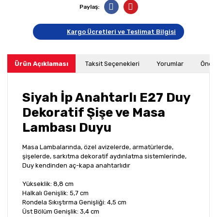
Paylaş:
Kargo Ücretleri ve Teslimat Bilgisi
Ürün Açıklaması
Taksit Seçenekleri
Yorumlar
Öneri
Siyah İp Anahtarlı E27 Duy
Dekoratif Şişe ve Masa
Lambası Duyu
Masa Lambalarında, özel avizelerde, armatürlerde,
şişelerde, sarkıtma dekoratif aydınlatma sistemlerinde,
Duy kendinden aç-kapa anahtarlıdır
Yükseklik: 8,8 cm
Halkalı Genişlik: 5,7 cm
Rondela Sıkıştırma Genişliği: 4,5 cm
Üst Bölüm Genişlik: 3,4 cm