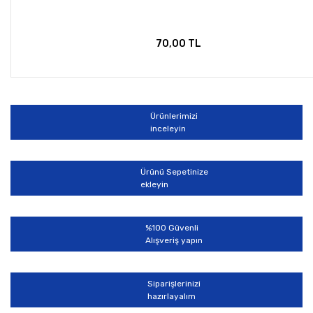
70,00 TL
Ürünlerimizi
inceleyin
Ürünü Sepetinize
ekleyin
%100 Güvenli
Alışveriş yapın
Siparişlerinizi
hazırlayalım