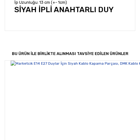
İp Uzunluğu: 13 cm (+- 1cm)
SİYAH İPLİ ANAHTARLI DUY
Bu ürünün fiyat bilgisi, resim, ürün açıklamalarında ve
diğer konularda yetersiz gördüğünüz noktaları öneri
Bu ürüne ilk yorumu siz yapın!
formunu kullanarak tarafımıza iletebilirsiniz.
Görüş ve önerileriniz için teşekkür ederiz.
BU ÜRÜN İLE BİRLİKTE ALINMASI TAVSİYE EDİLEN ÜRÜNLER
Yorum Yaz
Ürün resmi kalitesiz, bozuk veya görüntülenemiyor.
Ürün açıklamasında eksik bilgiler bulunuyor.
Ürün bilgilerinde hatalar bulunuyor.
Ürün fiyatı diğer sitelerden daha pahalı.
Bu ürüne benzer farklı alternatifler olmalı.