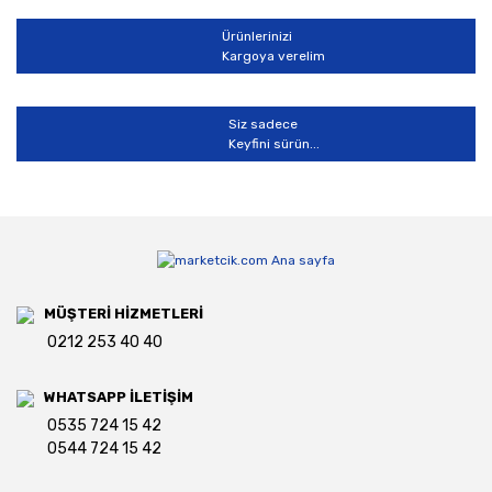
Ürünlerinizi
Kargoya verelim
Siz sadece
Keyfini sürün...
MÜŞTERİ HİZMETLERİ
0212 253 40 40
WHATSAPP İLETİŞİM
0535 724 15 42
0544 724 15 42