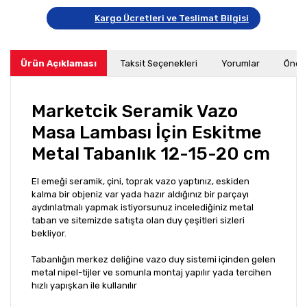
Kargo Ücretleri ve Teslimat Bilgisi
Ürün Açıklaması
Taksit Seçenekleri
Yorumlar
Öneri
Marketcik Seramik Vazo
Masa Lambası İçin Eskitme
Metal Tabanlık 12-15-20 cm
El emeği seramik, çini, toprak vazo yaptınız, eskiden
kalma bir objeniz var yada hazır aldığınız bir parçayı
aydınlatmalı yapmak istiyorsunuz incelediğiniz metal
taban ve sitemizde satışta olan duy çeşitleri sizleri
bekliyor.
Tabanlığın merkez deliğine vazo duy sistemi içinden gelen
metal nipel-tijler ve somunla montaj yapılır yada tercihen
hızlı yapışkan ile kullanılır