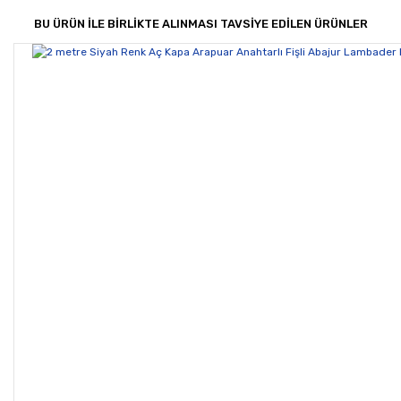
Görüş ve önerileriniz için teşekkür ederiz.
BU ÜRÜN İLE BİRLİKTE ALINMASI TAVSİYE EDİLEN ÜRÜNLER
Yorum Yaz
Ürün resmi kalitesiz, bozuk veya görüntülenemiyor.
Ürün açıklamasında eksik bilgiler bulunuyor.
Ürün bilgilerinde hatalar bulunuyor.
Ürün fiyatı diğer sitelerden daha pahalı.
Bu ürüne benzer farklı alternatifler olmalı.
Gönder