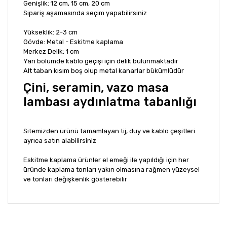
Genişlik: 12 cm, 15 cm, 20 cm
Sipariş aşamasında seçim yapabilirsiniz
Yükseklik: 2-3 cm
Gövde: Metal - Eskitme kaplama
Merkez Delik: 1 cm
Yan bölümde kablo geçişi için delik bulunmaktadır
Alt taban kısım boş olup metal kanarlar bükümlüdür
Çini, seramin, vazo masa
lambası aydınlatma tabanlığı
Sitemizden ürünü tamamlayan tij, duy ve kablo çeşitleri
ayrıca satın alabilirsiniz
Eskitme kaplama ürünler el emeği ile yapıldığı için her
üründe kaplama tonları yakın olmasına rağmen yüzeysel
ve tonları değişkenlik gösterebilir
Bu ürünün fiyat bilgisi, resim, ürün açıklamalarında ve
diğer konularda yetersiz gördüğünüz noktaları öneri
Bu ürüne ilk yorumu siz yapın!
formunu kullanarak tarafımıza iletebilirsiniz.