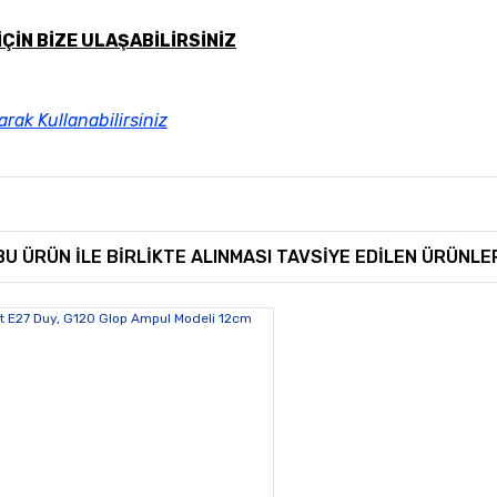
İÇİN BİZE ULAŞABİLİRSİNİZ
arak Kullanabilirsiniz
rında ve diğer konularda yetersiz gördüğünüz noktaları öneri formunu kullan
Bu ürüne ilk yorumu siz yapın!
BU ÜRÜN İLE BİRLİKTE ALINMASI TAVSİYE EDİLEN ÜRÜNLE
miyor.
Yorum Yaz