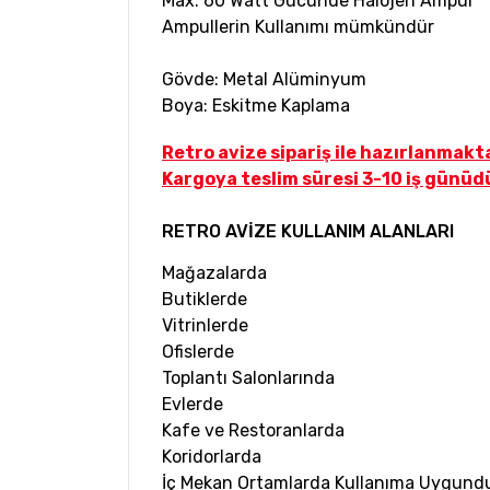
Max. 60 Watt Gücünde Halojen Ampul
Ampullerin Kullanımı mümkündür
Gövde: Metal Alüminyum
Boya:
Eskitme Kaplama
Retro avize sipariş ile hazırlanmakt
Kargoya teslim süresi 3-10 iş günüd
RETRO AVİZE KULLANIM ALANLARI
Mağazalarda
Butiklerde
Vitrinlerde
Ofislerde
Toplantı Salonlarında
Evlerde
Kafe ve Restoranlarda
Koridorlarda
İç Mekan
Ortamlarda Kullanıma Uygund