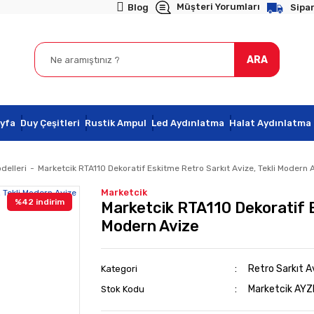
Müşteri Yorumları
Blog
Sipar
ARA
yfa
Duy Çeşitleri
Rustik Ampul
Led Aydınlatma
Halat Aydınlatma
delleri
Marketcik RTA110 Dekoratif Eskitme Retro Sarkıt Avize, Tekli Modern 
Marketcik
%42 indirim
Marketcik RTA110 Dekoratif E
Modern Avize
Retro Sarkıt A
Kategori
Marketcik AYZ
Stok Kodu