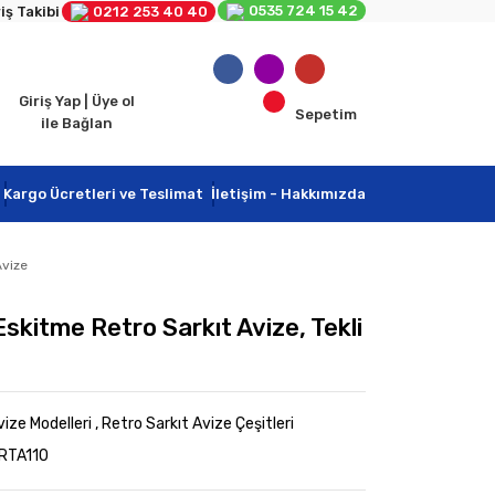
0535 724 15 42
iş Takibi
0212 253 40 40
Giriş Yap | Üye ol
Sepetim
ile Bağlan
Kargo Ücretleri ve Teslimat
İletişim - Hakkımızda
Avize
skitme Retro Sarkıt Avize, Tekli
vize Modelleri
,
Retro Sarkıt Avize Çeşitleri
RTA110