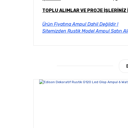
TOPLU ALIMLAR VE PROJE İŞLERİNİZ 
Ürün Fiyatına Ampul Dahil Değildir !
Sitemizden Rustik Model Ampul S
atın Al
Bu ürünün fiyat bilgisi, resim, ürün açıklamala
Görüş ve önerileriniz için teşekkür ederiz.
Ürün resmi kalitesiz, bozuk veya görüntülene
Ürün açıklamasında eksik bilgiler bulunuyor.
Ürün bilgilerinde hatalar bulunuyor.
Ürün fiyatı diğer sitelerden daha pahalı.
Bu ürüne benzer farklı alternatifler olmalı.