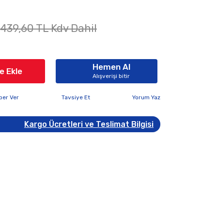
.439,60 TL Kdv Dahil
Hemen Al
e Ekle
Alışverişi bitir
ber Ver
Tavsiye Et
Yorum Yaz
Kargo Ücretleri ve Teslimat Bilgisi