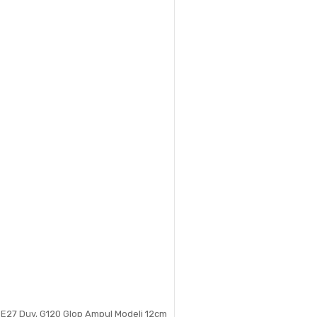
Gönder
 E27 Duy, G120 Glop Ampul Modeli 12cm