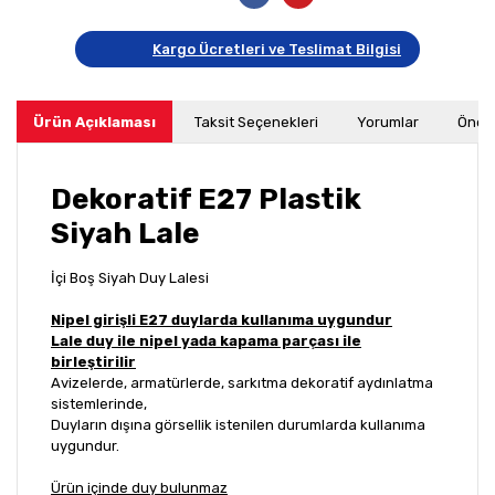
Kargo Ücretleri ve Teslimat Bilgisi
Ürün Açıklaması
Taksit Seçenekleri
Yorumlar
Öneri
Dekoratif E27 Plastik
Siyah Lale
İçi Boş Siyah Duy Lalesi
Nipel girişli E27 duylarda kullanıma uygundur
Lale duy ile nipel yada kapama parçası ile
birleştirilir
Avizelerde, armatürlerde, sarkıtma dekoratif aydınlatma
sistemlerinde,
Duyların dışına görsellik istenilen durumlarda kullanıma
uygundur.
Ürün içinde duy bulunmaz