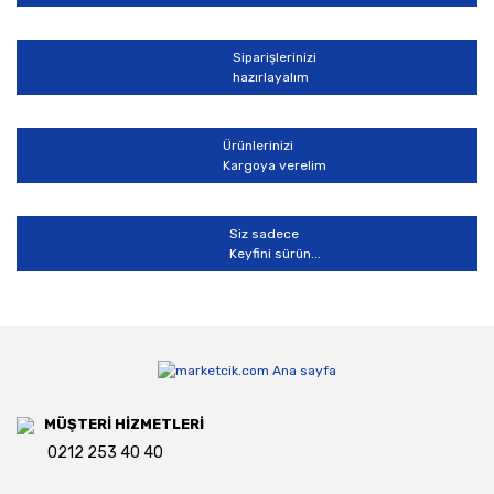
Siparişlerinizi
hazırlayalım
Ürünlerinizi
Kargoya verelim
Siz sadece
Keyfini sürün...
MÜŞTERİ HİZMETLERİ
0212 253 40 40