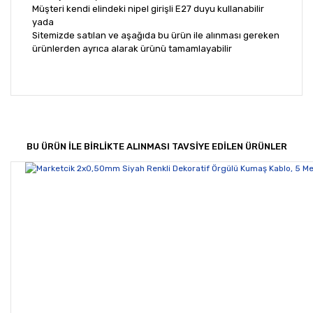
Müşteri kendi elindeki nipel girişli E27 duyu kullanabilir
yada
Sitemizde satılan ve aşağıda bu ürün ile alınması gereken
ürünlerden ayrıca alarak ürünü tamamlayabilir
Bu ürünün fiyat bilgisi, resim, ürün açıklamalarında ve
diğer konularda yetersiz gördüğünüz noktaları öneri
Bu ürüne ilk yorumu siz yapın!
formunu kullanarak tarafımıza iletebilirsiniz.
Görüş ve önerileriniz için teşekkür ederiz.
BU ÜRÜN İLE BİRLİKTE ALINMASI TAVSİYE EDİLEN ÜRÜNLER
Yorum Yaz
Ürün resmi kalitesiz, bozuk veya görüntülenemiyor.
Ürün açıklamasında eksik bilgiler bulunuyor.
Ürün bilgilerinde hatalar bulunuyor.
Ürün fiyatı diğer sitelerden daha pahalı.
Bu ürüne benzer farklı alternatifler olmalı.