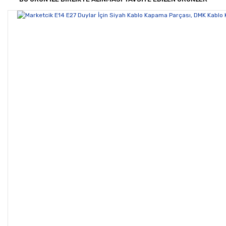
Yorum Yaz
Ürün resmi kalitesiz, bozuk veya görüntülenemiyor.
Ürün açıklamasında eksik bilgiler bulunuyor.
Ürün bilgilerinde hatalar bulunuyor.
Ürün fiyatı diğer sitelerden daha pahalı.
Bu ürüne benzer farklı alternatifler olmalı.
Gönder