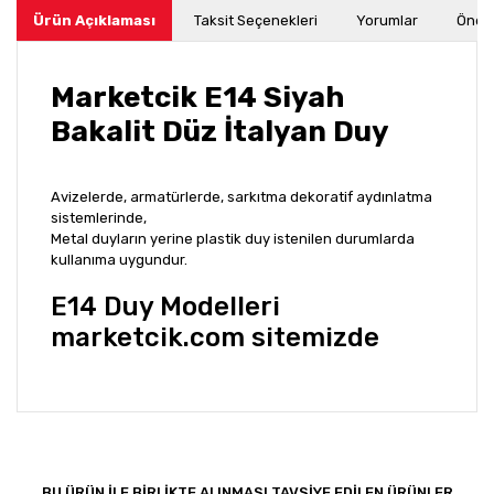
Ürün Açıklaması
Taksit Seçenekleri
Yorumlar
Öneri
Marketcik E14 Siyah
Bakalit Düz İtalyan Duy
Avizelerde, armatürlerde, sarkıtma dekoratif aydınlatma
sistemlerinde,
Metal duyların yerine plastik duy istenilen durumlarda
kullanıma uygundur.
E14 Duy Modelleri
marketcik.com sitemizde
Bu ürünün fiyat bilgisi, resim, ürün açıklamalarında ve
diğer konularda yetersiz gördüğünüz noktaları öneri
Bu ürüne ilk yorumu siz yapın!
formunu kullanarak tarafımıza iletebilirsiniz.
Görüş ve önerileriniz için teşekkür ederiz.
BU ÜRÜN İLE BİRLİKTE ALINMASI TAVSİYE EDİLEN ÜRÜNLER