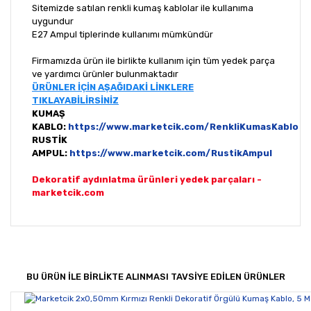
Sitemizde satılan renkli kumaş kablolar ile kullanıma
uygundur
E27 Ampul tiplerinde kullanımı mümkündür
Firmamızda ürün ile birlikte kullanım için tüm yedek parça
ve yardımcı ürünler bulunmaktadır
ÜRÜNLER İÇİN AŞAĞIDAKİ LİNKLERE
TIKLAYABİLİRSİNİZ
KUMAŞ
KABLO:
https://www.marketcik.com/RenkliKumasKablo
RUSTİK
AMPUL:
https://www.marketcik.com/RustikAmpul
Dekoratif aydınlatma ürünleri yedek parçaları -
marketcik.com
Bu ürünün fiyat bilgisi, resim, ürün açıklamalarında ve
diğer konularda yetersiz gördüğünüz noktaları öneri
Bu ürüne ilk yorumu siz yapın!
formunu kullanarak tarafımıza iletebilirsiniz.
Görüş ve önerileriniz için teşekkür ederiz.
BU ÜRÜN İLE BİRLİKTE ALINMASI TAVSİYE EDİLEN ÜRÜNLER
Yorum Yaz
Ürün resmi kalitesiz, bozuk veya görüntülenemiyor.