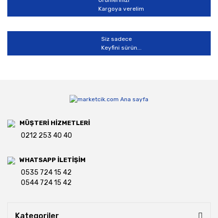
Ürünlerinizi
Kargoya verelim
Siz sadece
Keyfini sürün...
MÜŞTERİ HİZMETLERİ
0212 253 40 40
WHATSAPP İLETİŞİM
0535 724 15 42
0544 724 15 42
Kategoriler