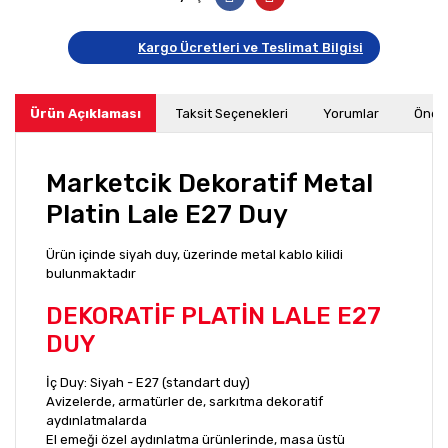
Kargo Ücretleri ve Teslimat Bilgisi
Ürün Açıklaması
Taksit Seçenekleri
Yorumlar
Öneri
Marketcik Dekoratif Metal
Platin Lale E27 Duy
Ürün içinde siyah duy, üzerinde metal kablo kilidi
bulunmaktadır
DEKORATİF PLATİN LALE E27
DUY
İç Duy: Siyah - E27 (standart duy)
Avizelerde, armatürler de, sarkıtma dekoratif
aydınlatmalarda
El emeği özel aydınlatma ürünlerinde, masa üstü