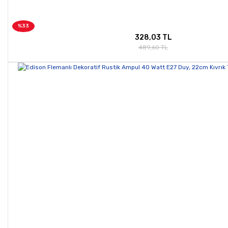
%33
328,03 TL
489,60 TL