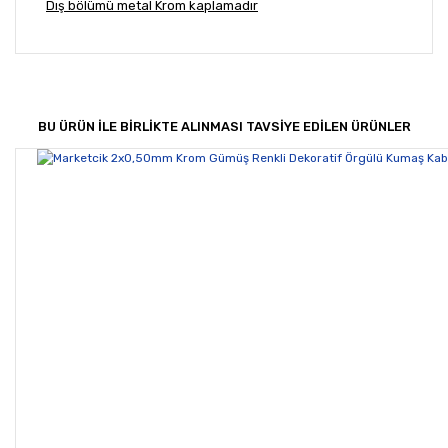
Dış bölümü metal Krom kaplamadır
Bu ürünün fiyat bilgisi, resim, ürün açıklamalarında ve
diğer konularda yetersiz gördüğünüz noktaları öneri
Bu ürüne ilk yorumu siz yapın!
formunu kullanarak tarafımıza iletebilirsiniz.
Görüş ve önerileriniz için teşekkür ederiz.
BU ÜRÜN İLE BİRLİKTE ALINMASI TAVSİYE EDİLEN ÜRÜNLER
Yorum Yaz
Ürün resmi kalitesiz, bozuk veya görüntülenemiyor.
Ürün açıklamasında eksik bilgiler bulunuyor.
Ürün bilgilerinde hatalar bulunuyor.
Ürün fiyatı diğer sitelerden daha pahalı.
Bu ürüne benzer farklı alternatifler olmalı.
Gönder