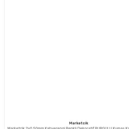
Marketcik
Marketcik 2x0,50mm Kahverengi Renkli Dekoratif BURGULU Kumaş Kab