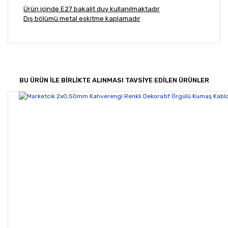
Ürün içinde E27 bakalit duy kullanılmaktadır
Dış bölümü metal eskitme kaplamadır
Bu ürünün fiyat bilgisi, resim, ürün açıklamalarında ve
diğer konularda yetersiz gördüğünüz noktaları öneri
Bu ürüne ilk yorumu siz yapın!
formunu kullanarak tarafımıza iletebilirsiniz.
Görüş ve önerileriniz için teşekkür ederiz.
BU ÜRÜN İLE BİRLİKTE ALINMASI TAVSİYE EDİLEN ÜRÜNLER
Yorum Yaz
Ürün resmi kalitesiz, bozuk veya görüntülenemiyor.
Ürün açıklamasında eksik bilgiler bulunuyor.
Ürün bilgilerinde hatalar bulunuyor.
Ürün fiyatı diğer sitelerden daha pahalı.
Bu ürüne benzer farklı alternatifler olmalı.
Gönder