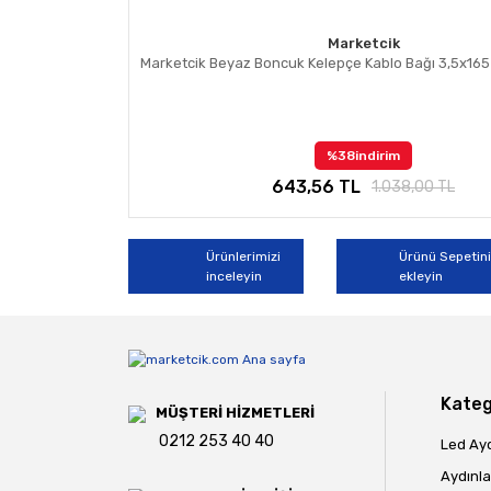
Marketcik
Marketcik Beyaz Boncuk Kelepçe Kablo Bağı 3,5x16
%38
indirim
643,56 TL
1.038,00 TL
Ürünlerimizi
Ürünü Sepetin
inceleyin
ekleyin
Kateg
MÜŞTERİ HİZMETLERİ
0212 253 40 40
Led Ay
Aydınla