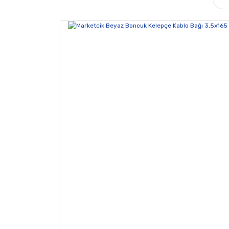
Ürün açıklamasında eksik bilgiler bulunuyor.
Ürün bilgilerinde hatalar bulunuyor.
Ürün fiyatı diğer sitelerden daha pahalı.
Bu ürüne benzer farklı alternatifler olmalı.