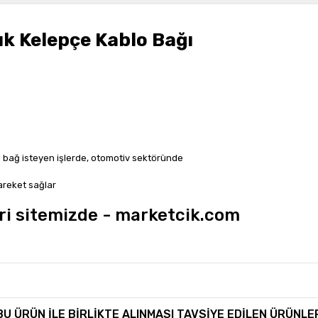
k Kelepçe Kablo Bağı
ı bağ isteyen işlerde, otomotiv sektöründe
areket sağlar
ri sitemizde - marketcik.com
rında ve diğer konularda yetersiz gördüğünüz noktaları öneri formunu kullan
Bu ürüne ilk yorumu siz yapın!
BU ÜRÜN İLE BİRLİKTE ALINMASI TAVSİYE EDİLEN ÜRÜNLE
miyor.