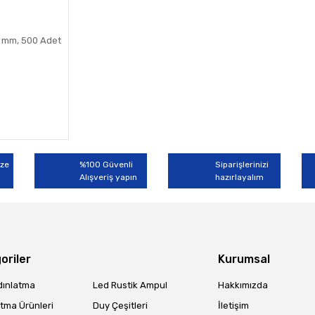
5 mm, 500 Adet
ize
%100 Güvenli
Siparişlerinizi
Alışveriş yapın
hazırlayalım
oriler
Kurumsal
dınlatma
Led Rustik Ampul
Hakkımızda
tma Ürünleri
Duy Çeşitleri
İletişim