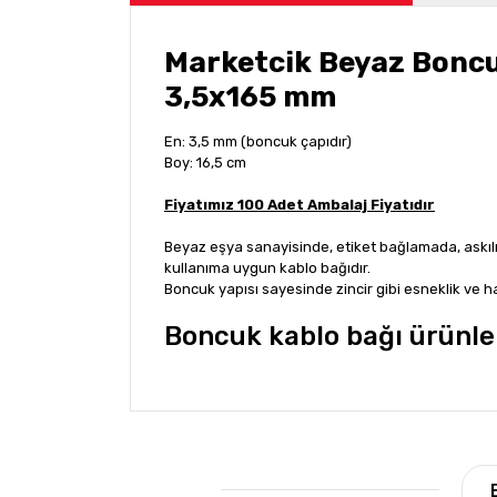
Marketcik Beyaz Boncu
3,5x165 mm
En: 3,5 mm (boncuk çapıdır)
Boy: 16,5 cm
Fiyatımız 100 Adet Ambalaj Fiyatıdır
Beyaz eşya sanayisinde, etiket bağlamada, askıl
kullanıma uygun kablo bağıdır.
Boncuk yapısı sayesinde zincir gibi esneklik ve h
Boncuk kablo bağı ürünle
Bu ürünün fiyat bilgisi, resim, ürün açıklamala
Görüş ve önerileriniz için teşekkür ederiz.
Ürün resmi kalitesiz, bozuk veya görüntülene