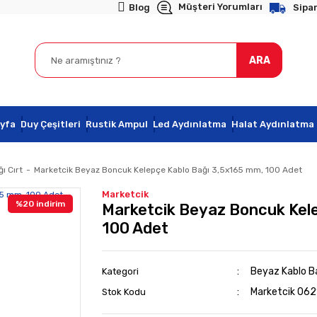
Müşteri Yorumları
Blog
Sipar
ARA
yfa
Duy Çeşitleri
Rustik Ampul
Led Aydınlatma
Halat Aydınlatma
ı Cırt
Marketcik Beyaz Boncuk Kelepçe Kablo Bağı 3,5x165 mm, 100 Adet
Marketcik
%20 indirim
Marketcik Beyaz Boncuk Kel
100 Adet
Beyaz Kablo Ba
Kategori
Marketcik 06
Stok Kodu