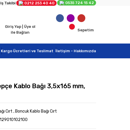
0535 724 15 42
iş Takibi
0212 253 40 40
Giriş Yap | Üye ol
Sepetim
ile Bağlan
Kargo Ücretleri ve Teslimat
İletişim - Hakkımızda
epçe Kablo Bağı 3,5x165 mm,
ğı Cırt
,
Boncuk Kablo Bağı Cırt
2129010102100