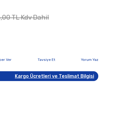
,00 TL Kdv Dahil
ber Ver
Tavsiye Et
Yorum Yaz
Kargo Ücretleri ve Teslimat Bilgisi