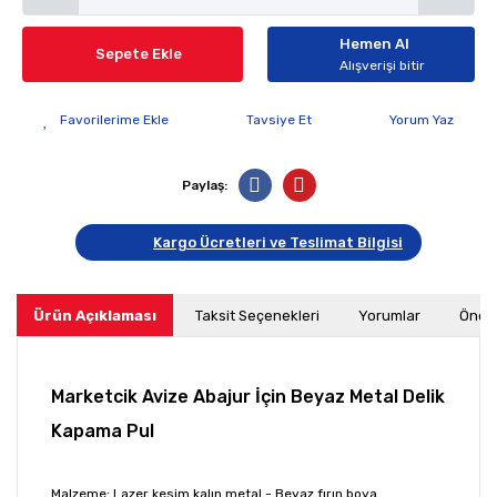
Hemen Al
Sepete Ekle
Alışverişi bitir
Tavsiye Et
Yorum Yaz
Paylaş:
Kargo Ücretleri ve Teslimat Bilgisi
Ürün Açıklaması
Taksit Seçenekleri
Yorumlar
Öneri
Marketcik Avize Abajur İçin Beyaz Metal Delik
Kapama Pul
Malzeme: Lazer kesim kalın metal - Beyaz fırın boya