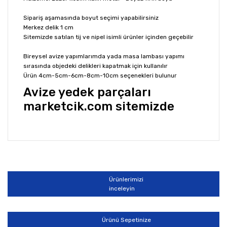
Sipariş aşamasında boyut seçimi yapabilirsiniz
Merkez delik 1 cm
Sitemizde satılan tij ve nipel isimli ürünler içinden geçebilir
Bireysel avize yapımlarımda yada masa lambası yapımı
sırasında objedeki delikleri kapatmak için kullanılır
Ürün 4cm-5cm-6cm-8cm-10cm seçenekleri bulunur
Avize yedek parçaları
marketcik.com sitemizde
Bu ürünün fiyat bilgisi, resim, ürün açıklamalarında ve
diğer konularda yetersiz gördüğünüz noktaları öneri
Bu ürüne ilk yorumu siz yapın!
formunu kullanarak tarafımıza iletebilirsiniz.
Görüş ve önerileriniz için teşekkür ederiz.
Ürünlerimizi
Yorum Yaz
inceleyin
Ürün resmi kalitesiz, bozuk veya görüntülenemiyor.
Ürün açıklamasında eksik bilgiler bulunuyor.
Ürünü Sepetinize
Ürün bilgilerinde hatalar bulunuyor.