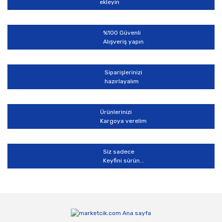
ekleyin
Ürün fiyatı diğer sitelerden daha pahalı.
Bu ürüne benzer farklı alternatifler olmalı.
%100 Güvenli
Alışveriş yapın
Siparişlerinizi
hazırlayalım
Gönder
Ürünlerinizi
Kargoya verelim
Siz sadece
Keyfini sürün...