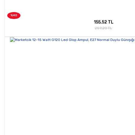
%40
155,52 TL
259,20 TL