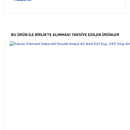
Bu ürünün fiyat bilgisi, resim, ürün açıklamalarında ve
diğer konularda yetersiz gördüğünüz noktaları öneri
Bu ürüne ilk yorumu siz yapın!
formunu kullanarak tarafımıza iletebilirsiniz.
Görüş ve önerileriniz için teşekkür ederiz.
BU ÜRÜN İLE BİRLİKTE ALINMASI TAVSİYE EDİLEN ÜRÜNLER
Yorum Yaz
Ürün resmi kalitesiz, bozuk veya görüntülenemiyor.
Ürün açıklamasında eksik bilgiler bulunuyor.
Ürün bilgilerinde hatalar bulunuyor.
Ürün fiyatı diğer sitelerden daha pahalı.
Bu ürüne benzer farklı alternatifler olmalı.
Gönder