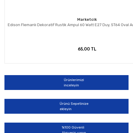
Marketcik
Edison Flemanlı Dekoratif Rustik Ampul 60 Watt E27 Duy, ST64 Oval 
65,00 TL
Ürünlerimizi
inceleyin
Ürünü Sepetinize
ekleyin
%100 Güvenli
Alışveriş yapın