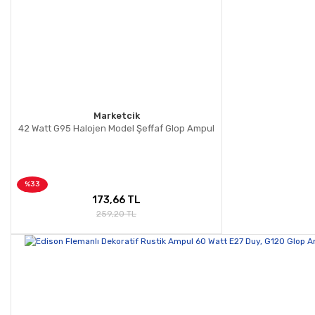
Marketcik
42 Watt G95 Halojen Model Şeffaf Glop Ampul
%33
173,66 TL
259,20 TL