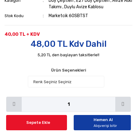
Duy Çeşitleri
,
E27 Duy Çeşitleri
,
Avize Askı
Kategori
Takımı
,
Duylu Avize Kablosu
Marketcik 60SBTST
Stok Kodu
40,00 TL + KDV
48,00 TL Kdv Dahil
5,20 TL den başlayan taksitlerle!!
Ürün Seçenekleri
Hemen Al
Sepete Ekle
Alışverişi bitir