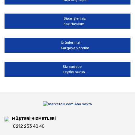
Siparişlerinizi
hazırlayalım
Ürünlerinizi
Kargoya verelim
Siz sadece
Keyfini sürün...
MÜŞTERİ HİZMETLERİ
0212 253 40 40