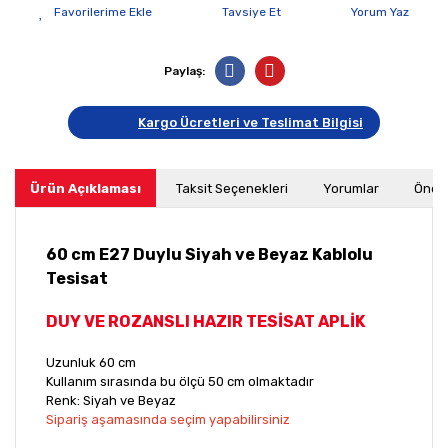
Tavsiye Et
Yorum Yaz
Paylaş:
Kargo Ücretleri ve Teslimat Bilgisi
Ürün Açıklaması
Taksit Seçenekleri
Yorumlar
Öneri
60 cm E27 Duylu Siyah ve Beyaz Kablolu
Tesisat
DUY VE ROZANSLI HAZIR TESİSAT
APLİK
Uzunluk 60 cm
Kullanım sırasında bu ölçü 50 cm olmaktadır
Renk: Siyah ve Beyaz
Sipariş aşamasında seçim yapabilirsiniz