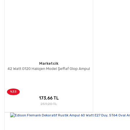
Marketcik
42 Watt G120 Halojen Model Şeffaf Glop Ampul
%33
173,66 TL
259,20 TL