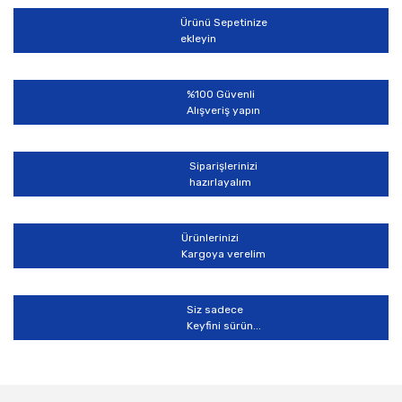
Ürün açıklamasında eksik bilgiler bulunuyor.
Ürünü Sepetinize
Ürün bilgilerinde hatalar bulunuyor.
ekleyin
Ürün fiyatı diğer sitelerden daha pahalı.
Bu ürüne benzer farklı alternatifler olmalı.
%100 Güvenli
Alışveriş yapın
Siparişlerinizi
hazırlayalım
Gönder
Ürünlerinizi
Kargoya verelim
Siz sadece
Keyfini sürün...