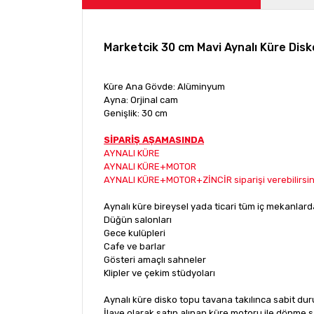
Marketcik 30 cm Mavi Aynalı Küre Disk
Küre Ana Gövde: Alüminyum
Ayna: Orjinal cam
Genişlik: 30 cm
SİPARİŞ AŞAMASINDA
AYNALI KÜRE
AYNALI KÜRE+MOTOR
AYNALI KÜRE+MOTOR+ZİNCİR siparişi verebilirsin
Aynalı küre bireysel yada ticari tüm iç mekanlar
Düğün salonları
Gece kulüpleri
Cafe ve barlar
Gösteri amaçlı sahneler
Klipler ve çekim stüdyoları
Aynalı küre disko topu tavana takılınca sabit dur
İlave olarak satın alınan küre motoru ile dönme 