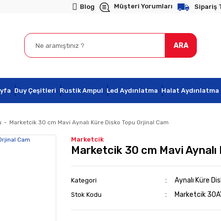
Müşteri Yorumları
Blog
Sipariş 
ARA
yfa
Duy Çeşitleri
Rustik Ampul
Led Aydınlatma
Halat Aydınlatma
u
Marketcik 30 cm Mavi Aynalı Küre Disko Topu Orjinal Cam
Marketcik
Marketcik 30 cm Mavi Aynalı 
Aynalı Küre Di
Kategori
Marketcik 30
Stok Kodu