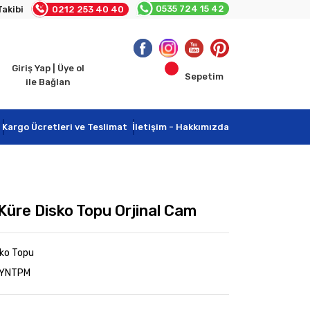
0535 724 15 42
Takibi
0212 253 40 40
Giriş Yap | Üye ol
Sepetim
ile Bağlan
Kargo Ücretleri ve Teslimat
İletişim - Hakkımızda
Küre Disko Topu Orjinal Cam
sko Topu
AYNTPM