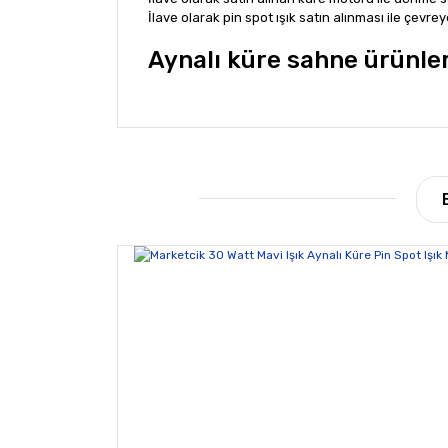
İlave olarak pin spot ışık satın alınması ile çevreye
Aynalı küre sahne ürünle
Bu ürünün fiyat bilgisi, resim, ürün açıklamala
Görüş ve önerileriniz için teşekkür ederiz.
Ürün resmi kalitesiz, bozuk veya görüntülene
Ürün açıklamasında eksik bilgiler bulunuyor.
Ürün bilgilerinde hatalar bulunuyor.
Ürün fiyatı diğer sitelerden daha pahalı.
Bu ürüne benzer farklı alternatifler olmalı.