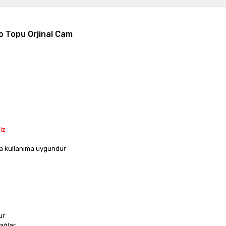
o Topu Orjinal Cam
iz
da kullanıma uygundur
ur
sağlar