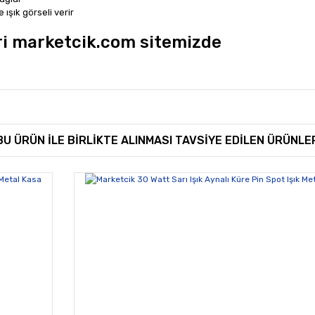
 ışık görseli verir
ri marketcik.com sitemizde
rında ve diğer konularda yetersiz gördüğünüz noktaları öneri formunu kullan
Bu ürüne ilk yorumu siz yapın!
BU ÜRÜN İLE BİRLİKTE ALINMASI TAVSİYE EDİLEN ÜRÜNLE
miyor.
Yorum Yaz
Gönder