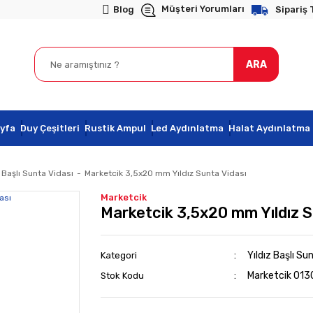
Müşteri Yorumları
Blog
Sipariş 
ARA
yfa
Duy Çeşitleri
Rustik Ampul
Led Aydınlatma
Halat Aydınlatma
z Başlı Sunta Vidası
Marketcik 3,5x20 mm Yıldız Sunta Vidası
Marketcik
Marketcik 3,5x20 mm Yıldız S
Yıldız Başlı Su
Kategori
Marketcik 01
Stok Kodu