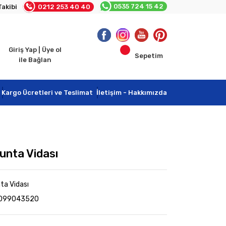
0535 724 15 42
Takibi
0212 253 40 40
Giriş Yap | Üye ol
Sepetim
ile Bağlan
Kargo Ücretleri ve Teslimat
İletişim - Hakkımızda
unta Vidası
nta Vidası
3099043520