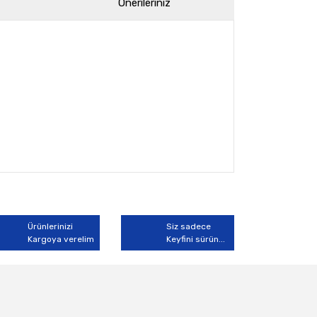
Önerileriniz
arak tarafımıza iletebilirsiniz.
Ürünlerinizi
Siz sadece
Kargoya verelim
Keyfini sürün...