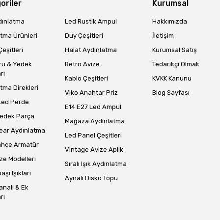
oriler
Kurumsal
dınlatma
Led Rustik Ampul
Hakkımızda
tma Ürünleri
Duy Çeşitleri
İletişim
eşitleri
Halat Aydınlatma
Kurumsal Satış
Gönder
ru & Yedek
Retro Avize
Tedarikçi Olmak
rı
Kablo Çeşitleri
KVKK Kanunu
tma Direkleri
Viko Anahtar Priz
Blog Sayfası
Led Perde
E14 E27 Led Ampul
Yedek Parça
Mağaza Aydınlatma
ear Aydınlatma
Led Panel Çeşitleri
ahçe Armatür
Vintage Avize Aplik
ze Modelleri
Sıralı Işık Aydınlatma
aşı Işıkları
Aynalı Disko Topu
analı & Ek
rı