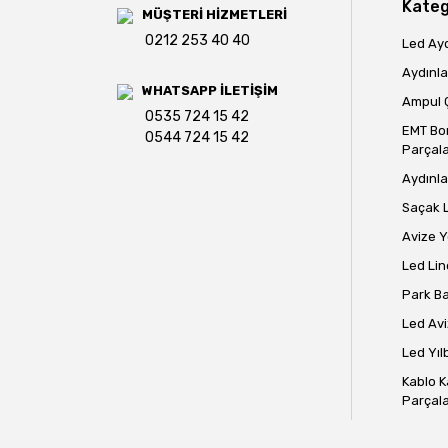
Kateg
MÜŞTERİ HİZMETLERİ
0212 253 40 40
Led Ay
Aydınla
WHATSAPP İLETİŞİM
Ampul Ç
0535 724 15 42
EMT Bo
0544 724 15 42
Parçala
Aydınla
Saçak 
Avize 
Led Lin
Park B
Led Avi
Led Yılb
Kablo K
Parçala