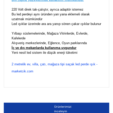
220 Volt direk tak-çalıştır, ayrıca adaptör istemez
Bu led perdeyi aynı üründen yan yana eklemeli olarak
uzatmak mümkündür
Led ışıklar üzerinde ara ara yanıp sönen çakar ışıklar bulunur
Yılbaşı süslemelerinde, Mağaza Vitrinlerde, Evlerde,
Kafelerde
Alışveriş merkezlerinde, Eğlence, Oyun parklarında
İç ve dış mekanlarda kullanıma uygundur
Yeni nesil led sistem ile düşük enerji tüketimi
2 metrelik ev, villa, çatı, mağaza tipi saçak led perde ışık -
marketcik.com
Bu ürünün fiyat bilgisi, resim, ürün açıklamalarında ve
diğer konularda yetersiz gördüğünüz noktaları öneri
Bu ürüne ilk yorumu siz yapın!
formunu kullanarak tarafımıza iletebilirsiniz.
Görüş ve önerileriniz için teşekkür ederiz.
Ürünlerimizi
Yorum Yaz
inceleyin