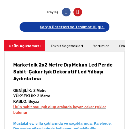
Paylaş:
Kargo Ücretleri ve Teslimat Bilgisi
Ürün Açıklaması
Taksit Seçenekleri
Yorumlar
Öneri
Marketcik 2x2 Metre Dış Mekan Led Perde
Sabit-Çakar Işık Dekoratif Led Yılbaşı
Aydınlatma
GENİŞLİK: 2 Metre
YÜKSEKLİK: 2 Metre
KABLO: Beyaz
Ürün sabit sarı ışık olup aralarda beyaz çakar ışıklar
bulunur
Müstakil ev, villa çatılarında ve saçaklarında, Kafelerde,
Dış cephe yüzeylerinde kullanımı mümkündür