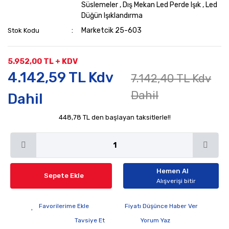
Süslemeler
,
Dış Mekan Led Perde Işık
,
Led
Düğün Işıklandırma
Marketcik 25-603
Stok Kodu
5.952,00 TL + KDV
4.142,59 TL Kdv
7.142,40 TL Kdv
Dahil
Dahil
448,78 TL den başlayan taksitlerle!!
Hemen Al
Sepete Ekle
Alışverişi bitir
Fiyatı Düşünce Haber Ver
Tavsiye Et
Yorum Yaz