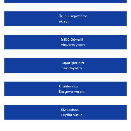
Ürün resmi kalitesiz, bozuk veya görüntülenemiyor.
Ürün açıklamasında eksik bilgiler bulunuyor.
Ürünü Sepetinize
Ürün bilgilerinde hatalar bulunuyor.
ekleyin
Ürün fiyatı diğer sitelerden daha pahalı.
Bu ürüne benzer farklı alternatifler olmalı.
%100 Güvenli
Alışveriş yapın
Siparişlerinizi
hazırlayalım
Gönder
Ürünlerinizi
Kargoya verelim
Siz sadece
Keyfini sürün...