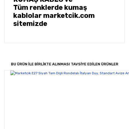
Tüm renklerde kumaş
kablolar marketcik.com
sitemizde
Bu ürünün fiyat bilgisi, resim, ürün açıklamalarında ve
diğer konularda yetersiz gördüğünüz noktaları öneri
Bu ürüne ilk yorumu siz yapın!
formunu kullanarak tarafımıza iletebilirsiniz.
Görüş ve önerileriniz için teşekkür ederiz.
BU ÜRÜN İLE BİRLİKTE ALINMASI TAVSİYE EDİLEN ÜRÜNLER
Yorum Yaz
Ürün resmi kalitesiz, bozuk veya görüntülenemiyor.
Ürün açıklamasında eksik bilgiler bulunuyor.
Ürün bilgilerinde hatalar bulunuyor.
Ürün fiyatı diğer sitelerden daha pahalı.
Bu ürüne benzer farklı alternatifler olmalı.