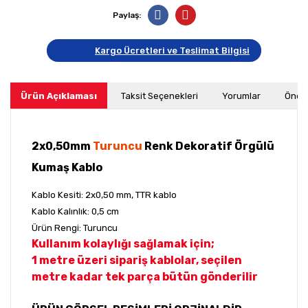
Paylaş:
Kargo Ücretleri ve Teslimat Bilgisi
Ürün Açıklaması
Taksit Seçenekleri
Yorumlar
Öneri
2x0,50mm
Turuncu
Renk Dekoratif Örgülü
Kumaş Kablo
Kablo Kesiti: 2x0,50 mm, TTR kablo
Kablo Kalınlık: 0,5 cm
Ürün Rengi: Turuncu
Kullanım kolaylığı sağlamak için;
1 metre üzeri sipariş kablolar, seçilen
metre kadar tek parça bütün gönderilir