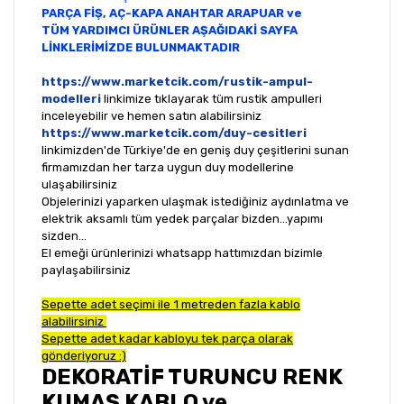
PARÇA FİŞ, AÇ-KAPA ANAHTAR ARAPUAR ve
TÜM YARDIMCI ÜRÜNLER AŞAĞIDAKİ SAYFA
LİNKLERİMİZDE BULUNMAKTADIR
https://www.marketcik.com/rustik-ampul-
modelleri
linkimize tıklayarak tüm rustik ampulleri
inceleyebilir ve hemen satın alabilirsiniz
https://www.marketcik.com/duy-cesitleri
linkimizden'de Türkiye'de en geniş duy çeşitlerini sunan
firmamızdan her tarza uygun duy modellerine
ulaşabilirsiniz
Objelerinizi yaparken ulaşmak istediğiniz aydınlatma ve
elektrik aksamlı tüm yedek parçalar bizden...yapımı
sizden...
El emeği ürünlerinizi whatsapp hattımızdan bizimle
paylaşabilirsiniz
Sepette adet seçimi ile 1 metreden fazla kablo
alabilirsiniz
Sepette adet kadar kabloyu tek parça olarak
gönderiyoruz :)
DEKORATİF TURUNCU RENK
KUMAŞ KABLO ve