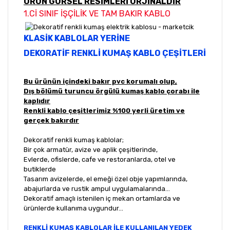
ÜRÜN GÖRSEL RESİMLERİ ORJİNALDİR
1.Cİ SINIF İŞÇİLİK VE TAM BAKIR KABLO
KLASİK KABLOLAR YERİNE
DEKORATİF RENKLİ KUMAŞ KABLO ÇEŞİTLERİ
Bu ürünün içindeki bakır pvc korumalı olup,
Dış bölümü turuncu örgülü kumaş kablo çorabı ile
kaplıdır
Renkli kablo çeşitlerimiz %100 yerli üretim ve
gerçek bakırdır
Dekoratif renkli kumaş kablolar;
Bir çok armatür, avize ve aplik çeşitlerinde,
Evlerde, ofislerde, cafe ve restoranlarda, otel ve
butiklerde
Tasarım avizelerde, el emeği özel obje yapımlarında,
abajurlarda ve rustik ampul uygulamalarında...
Dekoratif amaçlı istenilen iç mekan ortamlarda ve
ürünlerde kullanıma uygundur...
RENKLİ KUMAŞ KABLOLAR İLE KULLANILAN YEDEK