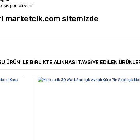
 ışık görseli verir
ri marketcik.com sitemizde
rında ve diğer konularda yetersiz gördüğünüz noktaları öneri formunu kullan
Bu ürüne ilk yorumu siz yapın!
BU ÜRÜN İLE BİRLİKTE ALINMASI TAVSİYE EDİLEN ÜRÜNLE
miyor.
Yorum Yaz
Gönder