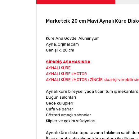
Marketcik 20 cm Mavi Aynalı Küre Disk
Küre Ana Gövde: Alüminyum
Ayna: Orjinal cam
Genişlik: 20 cm
SİPARİŞ AŞAMASINDA
AYNALI KÜRE
AYNALI KÜRE+MOTOR
AYNALI KÜRE+MOTOR+ZİNCİR siparişi verebilirsin
Aynalı küre bireysel yada ticari tüm iç mekanlar
Düğün salonları
Gece kulüpleri
Cafe ve barlar
Gösteri amaçlı sahneler
Klipler ve çekim stüdyoları
Aynalı küre disko topu tavana takılınca sabit dur
İlave olarak satın alınan küre motoru ile dönme 