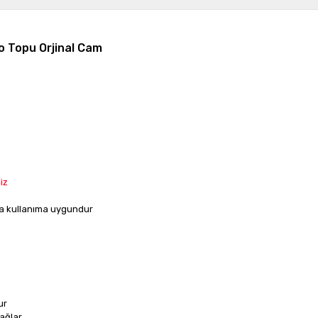
o Topu Orjinal Cam
iz
da kullanıma uygundur
ur
sağlar