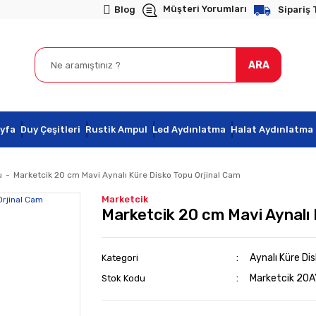
Müşteri Yorumları
Blog
Sipariş 
ARA
yfa
Duy Çeşitleri
Rustik Ampul
Led Aydınlatma
Halat Aydınlatma
u
Marketcik 20 cm Mavi Aynalı Küre Disko Topu Orjinal Cam
Marketcik
Marketcik 20 cm Mavi Aynalı 
Aynalı Küre Di
Kategori
Marketcik 20
Stok Kodu