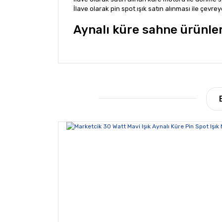
İlave olarak pin spot ışık satın alınması ile çevreye
Aynalı küre sahne ürünle
Bu ürünün fiyat bilgisi, resim, ürün açıklamala
Görüş ve önerileriniz için teşekkür ederiz.
Ürün resmi kalitesiz, bozuk veya görüntülene
Ürün açıklamasında eksik bilgiler bulunuyor.
Ürün bilgilerinde hatalar bulunuyor.
Ürün fiyatı diğer sitelerden daha pahalı.
Bu ürüne benzer farklı alternatifler olmalı.