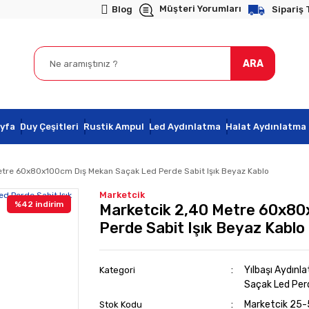
Müşteri Yorumları
Blog
Sipariş 
ARA
yfa
Duy Çeşitleri
Rustik Ampul
Led Aydınlatma
Halat Aydınlatma
etre 60x80x100cm Dış Mekan Saçak Led Perde Sabit Işık Beyaz Kablo
Marketcik
%42 indirim
Marketcik 2,40 Metre 60x80
Perde Sabit Işık Beyaz Kablo
Yılbaşı Aydınla
Kategori
Saçak Led Per
Marketcik 25
Stok Kodu