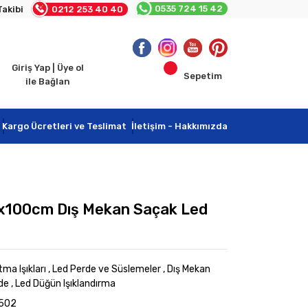
0535 724 15 42
Takibi
0212 253 40 40
Giriş Yap | Üye ol
Sepetim
ile Bağlan
Kargo Ücretleri ve Teslimat
İletişim - Hakkımızda
x100cm Dış Mekan Saçak Led
tma Işıkları
,
Led Perde ve Süslemeler
,
Dış Mekan
de
,
Led Düğün Işıklandırma
-502