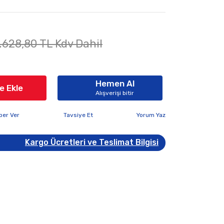
.628,80 TL Kdv Dahil
Hemen Al
e Ekle
Alışverişi bitir
ber Ver
Tavsiye Et
Yorum Yaz
Kargo Ücretleri ve Teslimat Bilgisi