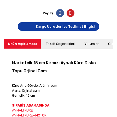
Paylaş:
Kargo Ücretleri ve Teslimat Bilgisi
Ürün Açıklaması
Taksit Seçenekleri
Yorumlar
Öneri
Marketcik 15 cm Kırmızı Aynalı Küre Disko
Topu Orjinal Cam
Küre Ana Gövde: Alüminyum
Ayna: Orjinal cam
Genişlik: 15 cm
SİPARİŞ AŞAMASINDA
AYNALI KÜRE
AYNALI KÜRE+MOTOR