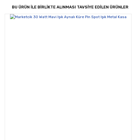
Görüş ve önerileriniz için teşekkür ederiz.
BU ÜRÜN İLE BİRLİKTE ALINMASI TAVSİYE EDİLEN ÜRÜNLER
Yorum Yaz
Ürün resmi kalitesiz, bozuk veya görüntülenemiyor.
Ürün açıklamasında eksik bilgiler bulunuyor.
Ürün bilgilerinde hatalar bulunuyor.
Ürün fiyatı diğer sitelerden daha pahalı.
Bu ürüne benzer farklı alternatifler olmalı.
Gönder