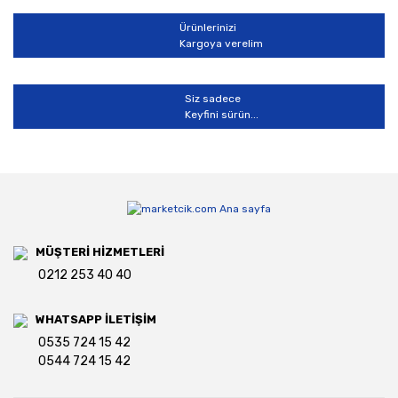
Ürünlerinizi
Kargoya verelim
Siz sadece
Keyfini sürün...
MÜŞTERİ HİZMETLERİ
0212 253 40 40
WHATSAPP İLETİŞİM
0535 724 15 42
0544 724 15 42