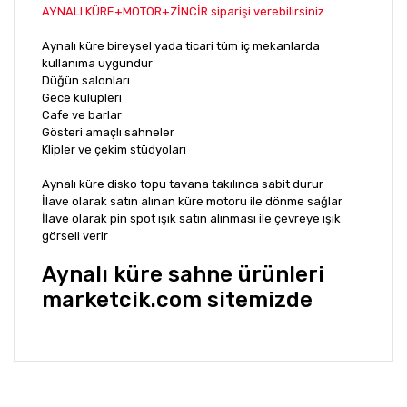
AYNALI KÜRE+MOTOR+ZİNCİR siparişi verebilirsiniz
Aynalı küre bireysel yada ticari tüm iç mekanlarda
kullanıma uygundur
Düğün salonları
Gece kulüpleri
Cafe ve barlar
Gösteri amaçlı sahneler
Klipler ve çekim stüdyoları
Aynalı küre disko topu tavana takılınca sabit durur
İlave olarak satın alınan küre motoru ile dönme sağlar
İlave olarak pin spot ışık satın alınması ile çevreye ışık
görseli verir
Aynalı küre sahne ürünleri
marketcik.com sitemizde
Bu ürünün fiyat bilgisi, resim, ürün açıklamalarında ve
diğer konularda yetersiz gördüğünüz noktaları öneri
Bu ürüne ilk yorumu siz yapın!
formunu kullanarak tarafımıza iletebilirsiniz.