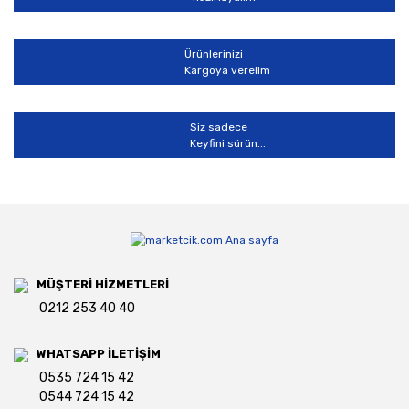
Gönder
Ürünlerinizi
Kargoya verelim
Siz sadece
Keyfini sürün...
MÜŞTERİ HİZMETLERİ
0212 253 40 40
WHATSAPP İLETİŞİM
0535 724 15 42
0544 724 15 42