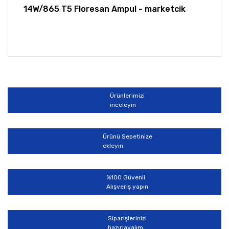
14W/865 T5 Floresan Ampul - marketcik
Bu ürünün fiyat bilgisi, resim, ürün açıklamalarında ve
diğer konularda yetersiz gördüğünüz noktaları öneri
Bu ürüne ilk yorumu siz yapın!
formunu kullanarak tarafımıza iletebilirsiniz.
Görüş ve önerileriniz için teşekkür ederiz.
Ürünlerimizi
Yorum Yaz
inceleyin
Ürün resmi kalitesiz, bozuk veya görüntülenemiyor.
Ürün açıklamasında eksik bilgiler bulunuyor.
Ürünü Sepetinize
Ürün bilgilerinde hatalar bulunuyor.
ekleyin
Ürün fiyatı diğer sitelerden daha pahalı.
Bu ürüne benzer farklı alternatifler olmalı.
%100 Güvenli
Alışveriş yapın
Siparişlerinizi
hazırlayalım