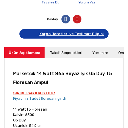
Tavsiye Et
Yorum Yaz
Paylaş:
Kargo Ücretleri ve Teslimat Bilgisi
Ürün Açıklaması
Taksit Seçenekleri
Yorumlar
Öneri
Marketcik 14 Watt 865 Beyaz Işık G5 Duy T5
Floresan Ampul
SINIRLI SAYIDA STOK !
Fiyatımız 1 adet floresan içindir
14 Watt T5 Floresan
Kalvin: 6500
G5 Duy
Uzunluk: 54,9 cm