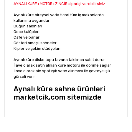
AYNALI KÜRE+MOTOR+ZİNCİR siparişi verebilirsiniz
Aynalı küre bireysel yada ticari tüm iç mekanlarda
kullanıma uygundur
Düğün salonları
Gece kulüpleri
Cafe ve barlar
Gösteri amaçlı sahneler
Klipler ve çekim stüdyoları
Aynalı küre disko topu tavana takılınca sabit durur
İlave olarak satın alınan küre motoru ile dönme sağlar
İlave olarak pin spot ışık satın alınması ile çevreye ışık
görseli verir
Aynalı küre sahne ürünleri
marketcik.com sitemizde
Bu ürünün fiyat bilgisi, resim, ürün açıklamalarında ve
diğer konularda yetersiz gördüğünüz noktaları öneri
Bu ürüne ilk yorumu siz yapın!
formunu kullanarak tarafımıza iletebilirsiniz.