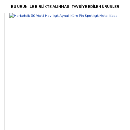
Görüş ve önerileriniz için teşekkür ederiz.
BU ÜRÜN İLE BİRLİKTE ALINMASI TAVSİYE EDİLEN ÜRÜNLER
Yorum Yaz
Ürün resmi kalitesiz, bozuk veya görüntülenemiyor.
Ürün açıklamasında eksik bilgiler bulunuyor.
Ürün bilgilerinde hatalar bulunuyor.
Ürün fiyatı diğer sitelerden daha pahalı.
Bu ürüne benzer farklı alternatifler olmalı.
Gönder