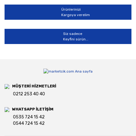
Ürünlerinizi
Kargoya verelim
Siz sadece
Keyfini sürün...
MÜŞTERİ HİZMETLERİ
0212 253 40 40
WHATSAPP İLETİŞİM
0535 724 15 42
0544 724 15 42