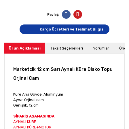
Paylaş:
Kargo Ücretleri ve Teslimat Bilgisi
Ürün Açıklaması
Taksit Seçenekleri
Yorumlar
Öneri
Marketcik 12 cm Sarı Aynalı Küre Disko Topu
Orjinal Cam
Küre Ana Gövde: Alüminyum
Ayna: Orjinal cam
Genişlik: 12 cm
SİPARİŞ AŞAMASINDA
AYNALI KÜRE
AYNALI KÜRE+MOTOR