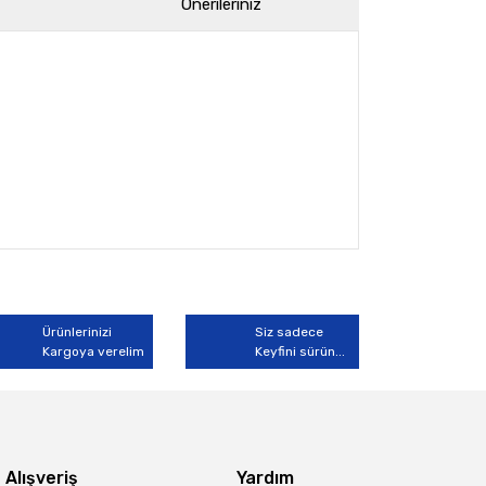
Önerileriniz
arak tarafımıza iletebilirsiniz.
Ürünlerinizi
Siz sadece
Kargoya verelim
Keyfini sürün...
Alışveriş
Yardım