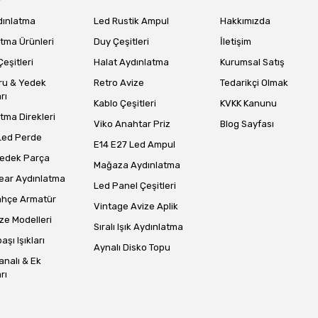
dınlatma
Led Rustik Ampul
Hakkımızda
tma Ürünleri
Duy Çeşitleri
İletişim
eşitleri
Halat Aydınlatma
Kurumsal Satış
Gönder
ru & Yedek
Retro Avize
Tedarikçi Olmak
rı
Kablo Çeşitleri
KVKK Kanunu
tma Direkleri
Viko Anahtar Priz
Blog Sayfası
Led Perde
E14 E27 Led Ampul
Yedek Parça
Mağaza Aydınlatma
ear Aydınlatma
Led Panel Çeşitleri
ahçe Armatür
Vintage Avize Aplik
ze Modelleri
Sıralı Işık Aydınlatma
aşı Işıkları
Aynalı Disko Topu
analı & Ek
rı