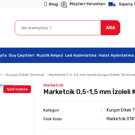
Müşteri Yorumları
Blog
Sipariş 
ARA
yfa
Duy Çeşitleri
Rustik Ampul
Led Aydınlatma
Halat Aydınlatma
i
Kurşun Erkek Terminal
Marketcik 0,5-1,5 mm İzoleli Kurşun Erkek Termina
Marketcik
%20 indirim
Marketcik 0,5-1,5 mm İzoleli
Kurşun Erkek T
Kategori
Marketcik 014
Stok Kodu