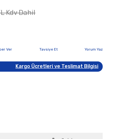
L Kdv Dahil
ber Ver
Tavsiye Et
Yorum Yaz
Kargo Ücretleri ve Teslimat Bilgisi