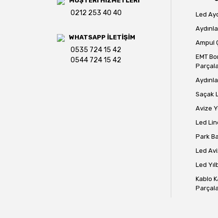
MÜŞTERİ HİZMETLERİ
0212 253 40 40
Led Ay
Aydınla
WHATSAPP İLETİŞİM
Ampul Ç
0535 724 15 42
EMT Bo
0544 724 15 42
Parçala
Aydınla
Saçak 
Avize 
Led Lin
Park B
Led Avi
Led Yılb
Kablo K
Parçala