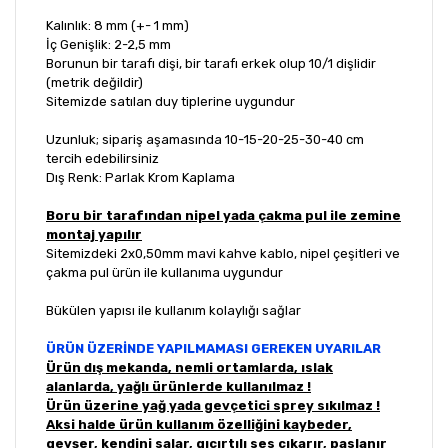
Kalınlık: 8 mm (+- 1 mm)
İç Genişlik: 2-2,5 mm
Borunun bir tarafı dişi, bir tarafı erkek olup 10/1 dişlidir
(metrik değildir)
Sitemizde satılan duy tiplerine uygundur
Uzunluk; sipariş aşamasında 10-15-20-25-30-40 cm
tercih edebilirsiniz
Dış Renk: Parlak Krom Kaplama
Boru bir tarafından nipel yada çakma pul ile zemine
montaj yapılır
Sitemizdeki 2x0,50mm mavi kahve kablo, nipel çeşitleri ve
çakma pul ürün ile kullanıma uygundur
Bükülen yapısı ile kullanım kolaylığı sağlar
ÜRÜN ÜZERİNDE YAPILMAMASI GEREKEN UYARILAR
Ürün dış mekanda, nemli ortamlarda, ıslak
alanlarda, yağlı ürünlerde kullanılmaz !
Ürün üzerine yağ yada gevçetici sprey sıkılmaz !
Aksi halde ürün kullanım özelliğini kaybeder,
gevşer, kendini salar, gıcırtılı ses çıkarır, paslanır