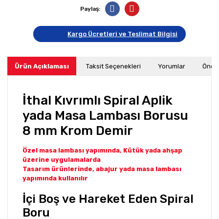
Paylaş:
Kargo Ücretleri ve Teslimat Bilgisi
Ürün Açıklaması
Taksit Seçenekleri
Yorumlar
Öneri
İthal Kıvrımlı Spiral Aplik
yada Masa Lambası Borusu
8 mm Krom Demir
Özel masa lambası yapımında, Kütük yada ahşap
üzerine uygulamalarda
Tasarım ürünlerinde, abajur yada masa lambası
yapımında kullanılır
İçi Boş ve Hareket Eden Spiral
Boru