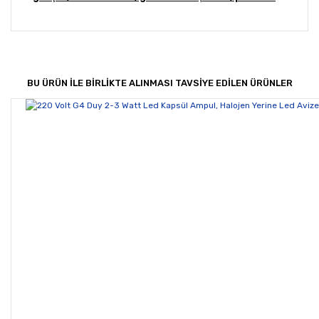
Bu ürünün fiyat bilgisi, resim, ürün açıklamalarında ve
diğer konularda yetersiz gördüğünüz noktaları öneri
Bu ürüne ilk yorumu siz yapın!
formunu kullanarak tarafımıza iletebilirsiniz.
Görüş ve önerileriniz için teşekkür ederiz.
BU ÜRÜN İLE BİRLİKTE ALINMASI TAVSİYE EDİLEN ÜRÜNLER
Yorum Yaz
Ürün resmi kalitesiz, bozuk veya görüntülenemiyor.
Ürün açıklamasında eksik bilgiler bulunuyor.
Ürün bilgilerinde hatalar bulunuyor.
Ürün fiyatı diğer sitelerden daha pahalı.
Bu ürüne benzer farklı alternatifler olmalı.
Gönder