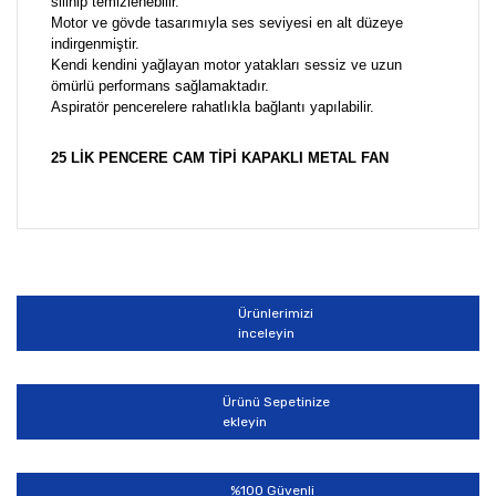
silinip temizlenebilir.
Motor ve gövde tasarımıyla ses seviyesi en alt düzeye
indirgenmiştir.
Kendi kendini yağlayan motor yatakları sessiz ve uzun
ömürlü performans sağlamaktadır.
Aspiratör pencerelere rahatlıkla bağlantı yapılabilir.
25 LİK PENCERE CAM TİPİ KAPAKLI METAL FAN
Bu ürünün fiyat bilgisi, resim, ürün açıklamalarında ve
diğer konularda yetersiz gördüğünüz noktaları öneri
Bu ürüne ilk yorumu siz yapın!
formunu kullanarak tarafımıza iletebilirsiniz.
Görüş ve önerileriniz için teşekkür ederiz.
Ürünlerimizi
Yorum Yaz
inceleyin
Ürün resmi kalitesiz, bozuk veya görüntülenemiyor.
Ürün açıklamasında eksik bilgiler bulunuyor.
Ürünü Sepetinize
Ürün bilgilerinde hatalar bulunuyor.
ekleyin
Ürün fiyatı diğer sitelerden daha pahalı.
Bu ürüne benzer farklı alternatifler olmalı.
%100 Güvenli