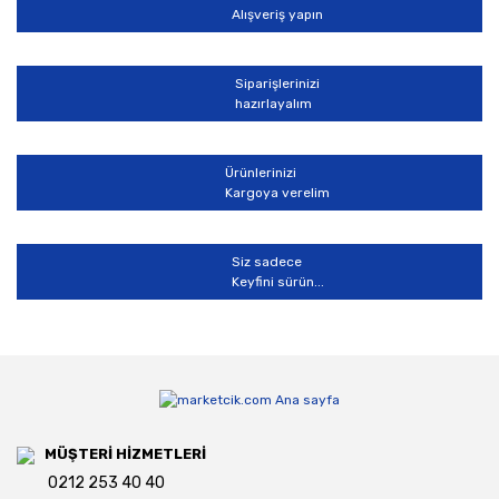
Alışveriş yapın
Siparişlerinizi
hazırlayalım
Gönder
Ürünlerinizi
Kargoya verelim
Siz sadece
Keyfini sürün...
MÜŞTERİ HİZMETLERİ
0212 253 40 40