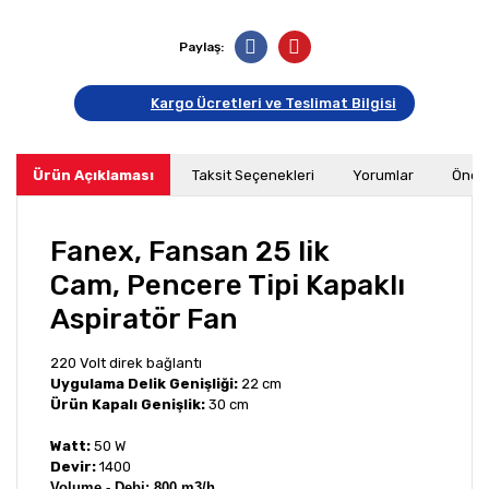
Paylaş:
Kargo Ücretleri ve Teslimat Bilgisi
Ürün Açıklaması
Taksit Seçenekleri
Yorumlar
Öneri
Fanex, Fansan 25 lik
Cam, Pencere Tipi Kapaklı
Aspiratör Fan
220 Volt direk bağlantı
Uygulama Delik Genişliği:
22 cm
Ürün Kapalı Genişlik:
30 cm
Watt:
50 W
Devir:
1400
Volume - Debi: 800 m3/h