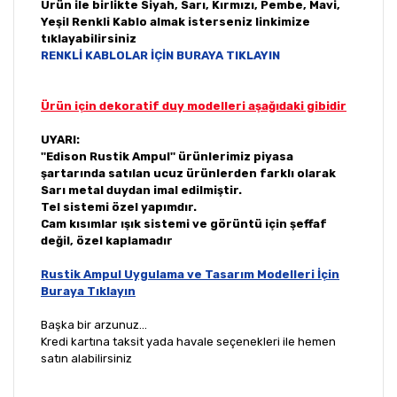
Ürün ile birlikte Siyah, Sarı, Kırmızı, Pembe, Mavi,
Yeşil Renkli Kablo almak isterseniz linkimize
tıklayabilirsiniz
RENKLİ KABLOLAR İÇİN BURAYA TIKLAYIN
Ürün için dekoratif duy modelleri aşağıdaki gibidir
UYARI:
''Edison Rustik Ampul'' ürünlerimiz piyasa
şartarında satılan ucuz ürünlerden farklı olarak
Sarı metal duydan imal edilmiştir.
Tel sistemi özel yapımdır.
Cam kısımlar ışık sistemi ve görüntü için şeffaf
değil, özel kaplamadır
Rustik Ampul Uygulama ve Tasarım Modelleri İçin
Buraya Tıklayın
Başka bir arzunuz...
Kredi kartına taksit yada havale seçenekleri ile hemen
satın alabilirsiniz