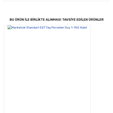
Bu ürünün fiyat bilgisi, resim, ürün açıklamalarında ve
diğer konularda yetersiz gördüğünüz noktaları öneri
Bu ürüne ilk yorumu siz yapın!
formunu kullanarak tarafımıza iletebilirsiniz.
Görüş ve önerileriniz için teşekkür ederiz.
BU ÜRÜN İLE BİRLİKTE ALINMASI TAVSİYE EDİLEN ÜRÜNLER
Yorum Yaz
Ürün resmi kalitesiz, bozuk veya görüntülenemiyor.
Ürün açıklamasında eksik bilgiler bulunuyor.
Ürün bilgilerinde hatalar bulunuyor.
Ürün fiyatı diğer sitelerden daha pahalı.
Bu ürüne benzer farklı alternatifler olmalı.
Gönder