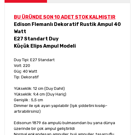
BU ÜRÜNDE SON 10 ADET STOK KALMIŞTIR
Edison Flemanlı Dekoratif Rustik Ampul 40
Watt
E27
Standart
Duy
Küçük Elips Ampul Modeli
Duy Tipi: E27 Standart
Volt: 220
Güç: 40 Watt
Tip: Dekoratif
Yükseklik: 12 cm (Duy Dahil)
Yükseklik: 9,4 cm (Duy Hariç)
Genişlik : 5,5 cm
Dimmer ile ışık ayarı yapılabilir (Işık şiddetini kısılıp-
artırabilirsiniz)
Edisonun 1879 da ampulü bulmasından bu yana dünya
üzerinde bir çok ampul geliştirildi
Normal enkandesan ampuller, buji ampuller, tasarruflu