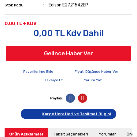
Edison E2721542EP
Stok Kodu
0,00 TL + KDV
0,00 TL Kdv Dahil
Gelince Haber Ver
Fiyatı Düşünce Haber Ver
Tavsiye Et
Yorum Yaz
Paylaş:
Kargo Ücretleri ve Teslimat Bilgisi
Ürün Açıklaması
Taksit Seçenekleri
Yorumlar
Öneri