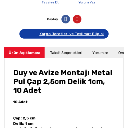
Tavsiye Et
Yorum Yaz
Paylaş:
Kargo Ücretleri ve Teslimat Bilgisi
Ürün Açıklaması
Taksit Seçenekleri
Yorumlar
Öneri
Duy ve Avize Montajı Metal
Pul Çap 2,5cm Delik 1cm,
10 Adet
10 Adet
Çap: 2,5 cm
Delik: 1 cm