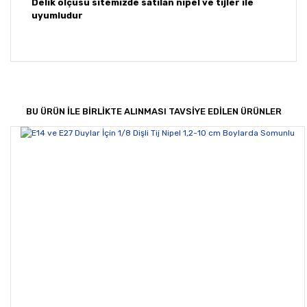
Delik ölçüsü sitemizde satılan nipel ve tijler ile
uyumludur
Bu ürünün fiyat bilgisi, resim, ürün açıklamalarında ve
diğer konularda yetersiz gördüğünüz noktaları öneri
Bu ürüne ilk yorumu siz yapın!
formunu kullanarak tarafımıza iletebilirsiniz.
Görüş ve önerileriniz için teşekkür ederiz.
BU ÜRÜN İLE BİRLİKTE ALINMASI TAVSİYE EDİLEN ÜRÜNLER
Yorum Yaz
Ürün resmi kalitesiz, bozuk veya görüntülenemiyor.
Ürün açıklamasında eksik bilgiler bulunuyor.
Ürün bilgilerinde hatalar bulunuyor.
Ürün fiyatı diğer sitelerden daha pahalı.
Bu ürüne benzer farklı alternatifler olmalı.
Gönder