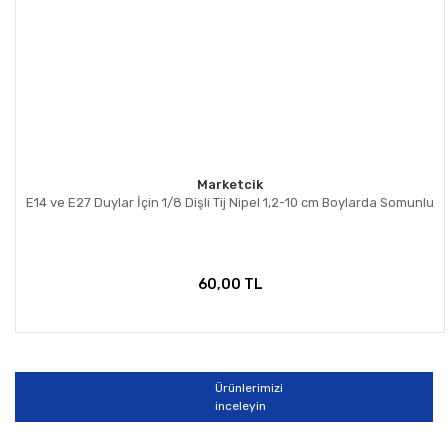
Marketcik
E14 ve E27 Duylar İçin 1/8 Dişli Tij Nipel 1,2-10 cm Boylarda Somunlu
60,00 TL
Ürünlerimizi
inceleyin