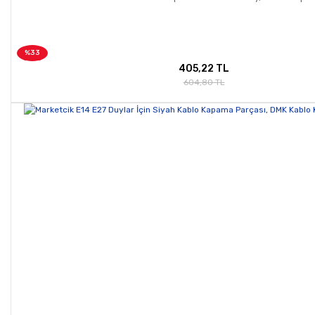
%33
405,22 TL
604,80 TL