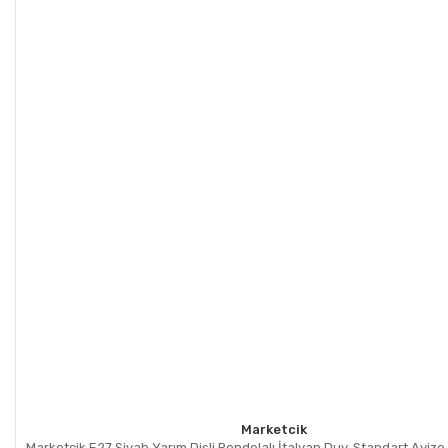
Marketcik
Marketcik E27 Siyah Yarım Dişli Rondelalı İtalyan Duy, Standart Aviz