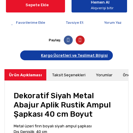
Hemen Al
Sepete Ekle
Alışverişi bitir
Tavsiye Et
Yorum Yaz
Paylaş:
Kargo Ücretleri ve Teslimat Bilgisi
Ürün Açıklaması
Taksit Seçenekleri
Yorumlar
Öneri
Dekoratif Siyah Metal
Abajur Aplik Rustik Ampul
Şapkası 40 cm Boyut
Metal üzeri fırın boyalı siyah ampul şapkası
Dış Genişlik: 40 cm