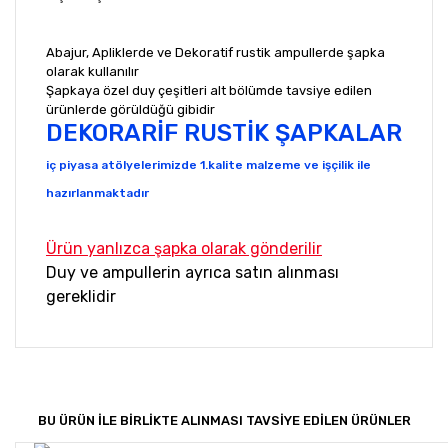
Abajur, Apliklerde ve Dekoratif rustik ampullerde şapka
olarak kullanılır
Şapkaya özel duy çeşitleri alt bölümde tavsiye edilen
ürünlerde görüldüğü gibidir
DEKORARİF RUSTİK ŞAPKALAR
iç piyasa atölyelerimizde 1.kalite malzeme ve işçilik ile
hazırlanmaktadır
Ürün yanlızca şapka olarak gönderilir
Duy ve ampullerin ayrıca satın alınması
gereklidir
Bu ürünün fiyat bilgisi, resim, ürün açıklamalarında ve
diğer konularda yetersiz gördüğünüz noktaları öneri
Bu ürüne ilk yorumu siz yapın!
formunu kullanarak tarafımıza iletebilirsiniz.
Görüş ve önerileriniz için teşekkür ederiz.
BU ÜRÜN İLE BİRLİKTE ALINMASI TAVSİYE EDİLEN ÜRÜNLER
Yorum Yaz