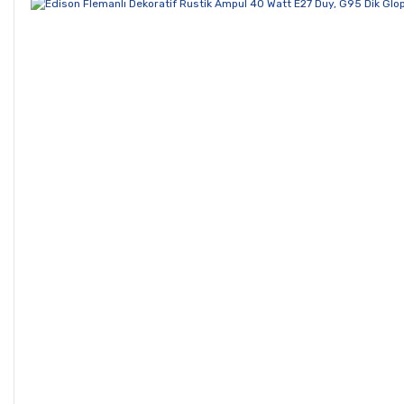
Ürün resmi kalitesiz, bozuk veya görüntülenemiyor.
Ürün açıklamasında eksik bilgiler bulunuyor.
Ürün bilgilerinde hatalar bulunuyor.
Ürün fiyatı diğer sitelerden daha pahalı.
Bu ürüne benzer farklı alternatifler olmalı.
Gönder