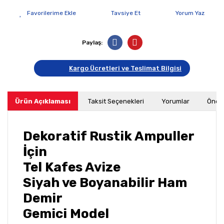
Tavsiye Et
Yorum Yaz
Paylaş:
Kargo Ücretleri ve Teslimat Bilgisi
Ürün Açıklaması
Taksit Seçenekleri
Yorumlar
Öneri
Dekoratif Rustik Ampuller
İçin
Tel Kafes Avize
Siyah ve Boyanabilir Ham
Demir
Gemici Model