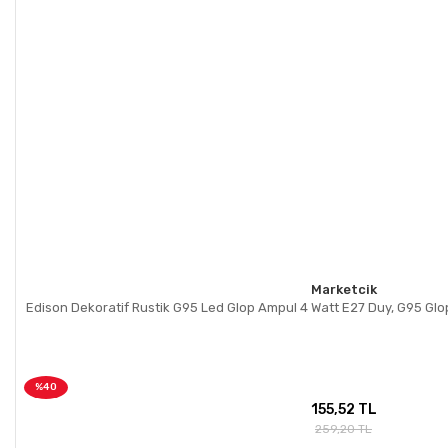
Marketcik
Edison Dekoratif Rustik G95 Led Glop Ampul 4 Watt E27 Duy, G95 Glop
%40
155,52 TL
259,20 TL