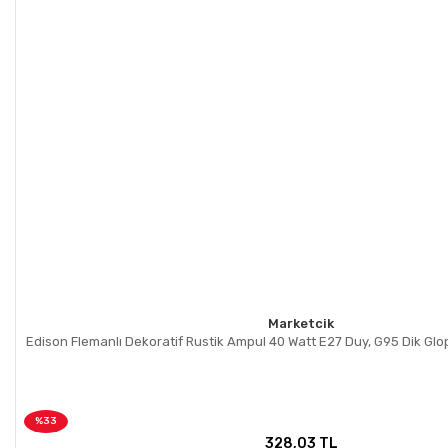
Marketcik
Edison Flemanlı Dekoratif Rustik Ampul 40 Watt E27 Duy, G95 Dik Gl
%33
328,03 TL