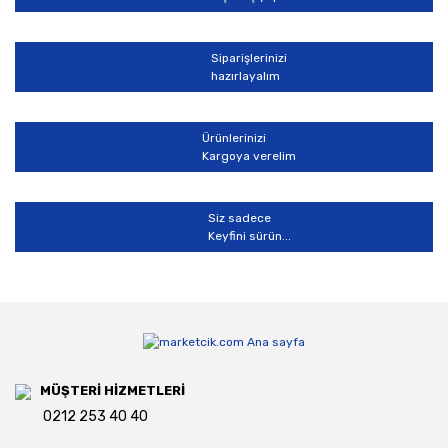
Siparişlerinizi
hazırlayalım
Ürünlerinizi
Kargoya verelim
Siz sadece
Keyfini sürün...
MÜŞTERİ HİZMETLERİ
0212 253 40 40