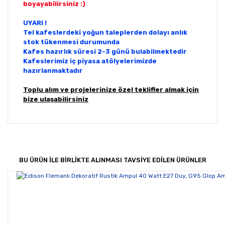
boyayabilirsiniz :)
UYARI !
Tel kafeslerdeki yoğun taleplerden dolayı anlık
stok tükenmesi durumunda
Kafes hazırlık süresi 2-3 günü bulabilmektedir
Kafeslerimiz iç piyasa atölyelerimizde
hazırlanmaktadır
Toplu alım ve projelerinize özel teklifler almak için
bize ulaşabilirsiniz
Bu ürünün fiyat bilgisi, resim, ürün açıklamalarında ve
diğer konularda yetersiz gördüğünüz noktaları öneri
Bu ürüne ilk yorumu siz yapın!
formunu kullanarak tarafımıza iletebilirsiniz.
Görüş ve önerileriniz için teşekkür ederiz.
BU ÜRÜN İLE BİRLİKTE ALINMASI TAVSİYE EDİLEN ÜRÜNLER
Yorum Yaz
Ürün resmi kalitesiz, bozuk veya görüntülenemiyor.
Ürün açıklamasında eksik bilgiler bulunuyor.
Ürün bilgilerinde hatalar bulunuyor.
Ürün fiyatı diğer sitelerden daha pahalı.