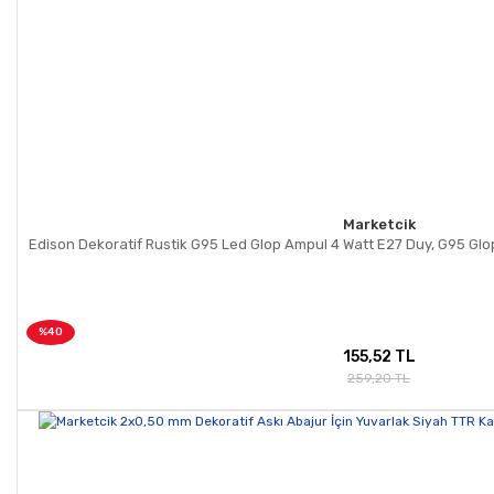
Marketcik
Edison Dekoratif Rustik G95 Led Glop Ampul 4 Watt E27 Duy, G95 Glop
%40
155,52 TL
259,20 TL