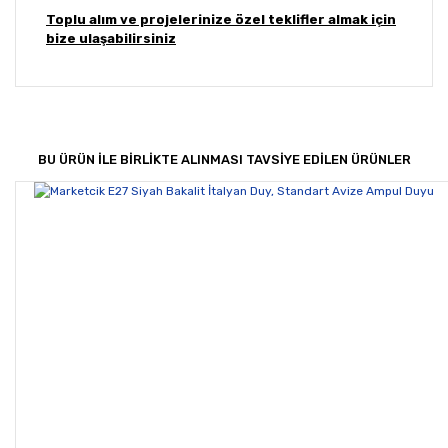
Toplu alım ve projelerinize özel teklifler almak için
bize ulaşabilirsiniz
Bu ürünün fiyat bilgisi, resim, ürün açıklamalarında ve
diğer konularda yetersiz gördüğünüz noktaları öneri
Bu ürüne ilk yorumu siz yapın!
formunu kullanarak tarafımıza iletebilirsiniz.
Görüş ve önerileriniz için teşekkür ederiz.
BU ÜRÜN İLE BİRLİKTE ALINMASI TAVSİYE EDİLEN ÜRÜNLER
Yorum Yaz
Ürün resmi kalitesiz, bozuk veya görüntülenemiyor.
Ürün açıklamasında eksik bilgiler bulunuyor.
Ürün bilgilerinde hatalar bulunuyor.
Ürün fiyatı diğer sitelerden daha pahalı.
Bu ürüne benzer farklı alternatifler olmalı.
Gönder