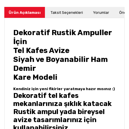
Ürün Açıklaması
Taksit Seçenekleri
Yorumlar
Öneri
Dekoratif Rustik Ampuller
İçin
Tel Kafes Avize
Siyah ve Boyanabilir Ham
Demir
Kare Modeli
Kendiniz için yeni fikirler yaratmaya hazır mısınız :)
Dekoratif tel kafes
mekanlarınıza şıklık katacak
Rustik ampul yada bireysel
avize tasarımlarınız için
kullanabilirsiniz