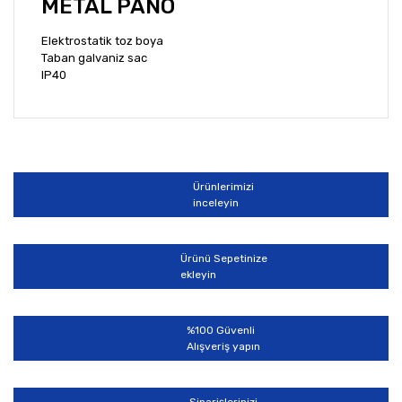
METAL PANO
Elektrostatik toz boya
Taban galvaniz sac
IP40
Bu ürünün fiyat bilgisi, resim, ürün açıklamalarında ve
diğer konularda yetersiz gördüğünüz noktaları öneri
Bu ürüne ilk yorumu siz yapın!
formunu kullanarak tarafımıza iletebilirsiniz.
Görüş ve önerileriniz için teşekkür ederiz.
Ürünlerimizi
Yorum Yaz
inceleyin
Ürün resmi kalitesiz, bozuk veya görüntülenemiyor.
Ürün açıklamasında eksik bilgiler bulunuyor.
Ürünü Sepetinize
Ürün bilgilerinde hatalar bulunuyor.
ekleyin
Ürün fiyatı diğer sitelerden daha pahalı.
Bu ürüne benzer farklı alternatifler olmalı.
%100 Güvenli
Alışveriş yapın