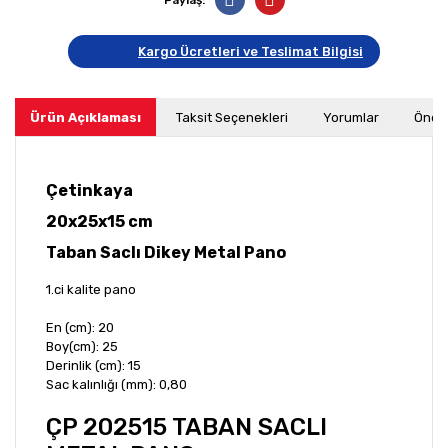
Paylaş:
Kargo Ücretleri ve Teslimat Bilgisi
Ürün Açıklaması
Taksit Seçenekleri
Yorumlar
Öneri
Çetinkaya
20x25x15 cm
Taban Saclı Dikey Metal Pano
1.ci kalite pano
En (cm): 20
Boy(cm): 25
Derinlik (cm): 15
Sac kalınlığı (mm): 0,80
ÇP 202515 TABAN SACLI