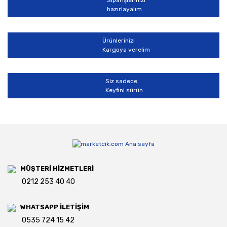
Siparişlerinizi
hazırlayalım
Gönder
Ürünlerinizi
Kargoya verelim
Siz sadece
Keyfini sürün...
MÜŞTERİ HİZMETLERİ
0212 253 40 40
WHATSAPP İLETİŞİM
0535 724 15 42