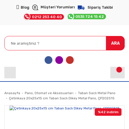
Müşteri Yorumları
Blog
Sipariş Takibi
0535 724 15 42
0212 253 40 40
ARA
Anasayfa
Pano, Otomat ve Aksesuarları
Taban Saclı Metal Pano
Çetinkaya 20x25x15 cm Taban Saclı Dikey Metal Pano, ÇP202515
%42 indirim