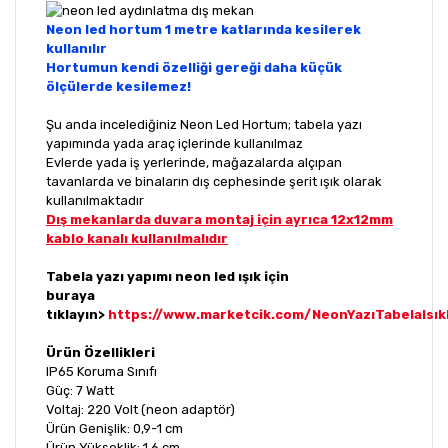
Neon led hortum 1 metre katlarında kesilerek
kullanılır
Hortumun kendi özelliği gereği daha küçük
ölçülerde kesilemez!
Şu anda incelediğiniz Neon Led Hortum; tabela yazı
yapımında yada araç içlerinde kullanılmaz
Evlerde yada iş yerlerinde, mağazalarda alçıpan
tavanlarda ve binaların dış cephesinde şerit ışık olarak
kullanılmaktadır
Dış mekanlarda duvara montaj için ayrıca 12x12mm
kablo kanalı kullanılmalıdır
Tabela yazı yapımı neon led ışık için
buraya
tıklayın>
https://www.marketcik.com/NeonYazıTabelaIsıkl
Ürün Özellikleri
IP65 Koruma Sınıfı
Güç: 7 Watt
Voltaj: 220 Volt (neon adaptör)
Ürün Genişlik: 0,9-1 cm
Ürün Yükseklik: 1,6 cm