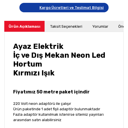
Kargo Ücretleri ve Teslimat Bilgisi
Ürün Açıklaması
Taksit Seçenekleri
Yorumlar
Öneri
Ayaz Elektrik
İç ve Dış Mekan Neon Led
Hortum
Kırmızı Işık
Fiyatımız 50 metre paket içindir
220 Volt neon adaptörü ile çalışır
Ürün paketinde 1 adet fişli adaptör bulunmaktadır
Fazla adaptör kullanılmak istenirse sitemiz yayınları
arasından satın alabilirsiniz