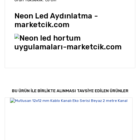
Neon Led Aydınlatma -
marketcik.com
Bu ürünün fiyat bilgisi, resim, ürün açıklamalarında ve
diğer konularda yetersiz gördüğünüz noktaları öneri
Bu ürüne ilk yorumu siz yapın!
formunu kullanarak tarafımıza iletebilirsiniz.
Görüş ve önerileriniz için teşekkür ederiz.
BU ÜRÜN İLE BİRLİKTE ALINMASI TAVSİYE EDİLEN ÜRÜNLER
Yorum Yaz
Ürün resmi kalitesiz, bozuk veya görüntülenemiyor.
Ürün açıklamasında eksik bilgiler bulunuyor.
Ürün bilgilerinde hatalar bulunuyor.
Ürün fiyatı diğer sitelerden daha pahalı.
Bu ürüne benzer farklı alternatifler olmalı.