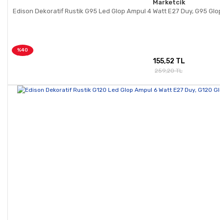
Marketcik
Edison Dekoratif Rustik G95 Led Glop Ampul 4 Watt E27 Duy, G95 Glop
%40
155,52 TL
259,20 TL