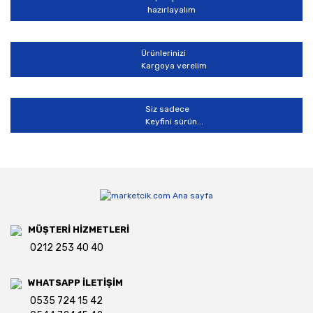
hazırlayalım
Ürünlerinizi
Kargoya verelim
Siz sadece
Keyfini sürün...
MÜŞTERİ HİZMETLERİ
0212 253 40 40
WHATSAPP İLETİŞİM
0535 724 15 42