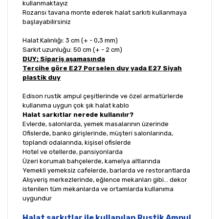
kullanmaktayız
Rozansı tavana monte ederek halat sarkıtı kullanmaya
başlayabilirsiniz
Halat Kalınlığı: 3 cm
(+ - 0,3 mm)
Sarkıt uzunluğu: 50 cm (+ - 2 cm)
DUY; Sipariş aşamasında
Tercihe göre E27 Porselen duy yada E27 Siyah
plastik duy
Edison rustik ampul çeşitlerinde ve özel armatürlerde
kullanıma uygun çok şık halat kablo
Halat sarkıtlar nerede kullanılır?
Evlerde, salonlarda, yemek masalarının üzerinde
Ofislerde, banko girişlerinde, müşteri salonlarında,
toplandı odalarında, kişisel ofislerde
Hotel ve otellerde, pansiyonlarda
Üzeri korumalı bahçelerde, kamelya altlarında
Yemekli yemeksiz cafelerde, barlarda ve restorantlarda
Alışveriş merkezlerinde, eğlence mekanları gibi... dekor
istenilen tüm mekanlarda ve ortamlarda kullanıma
uygundur
Halat sarkıtlar ile kullanılan Rustik Ampul