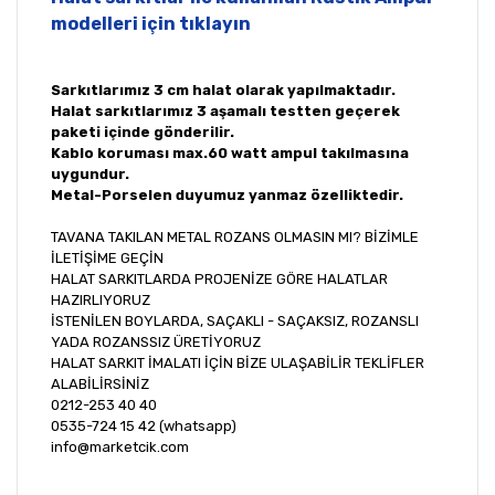
modelleri için tıklayın
Sarkıtlarımız 3 cm halat olarak yapılmaktadır.
Halat sarkıtlarımız 3 aşamalı testten geçerek
paketi içinde gönderilir.
Kablo koruması max.60 watt ampul takılmasına
uygundur.
Metal-Porselen duyumuz yanmaz özelliktedir.
TAVANA TAKILAN METAL ROZANS OLMASIN MI? BİZİMLE
İLETİŞİME GEÇİN
HALAT SARKITLARDA PROJENİZE GÖRE HALATLAR
HAZIRLIYORUZ
İSTENİLEN BOYLARDA, SAÇAKLI - SAÇAKSIZ, ROZANSLI
YADA ROZANSSIZ ÜRETİYORUZ
HALAT SARKIT İMALATI İÇİN BİZE ULAŞABİLİR TEKLİFLER
ALABİLİRSİNİZ
0212-253 40 40
0535-724 15 42 (whatsapp)
info@marketcik.com