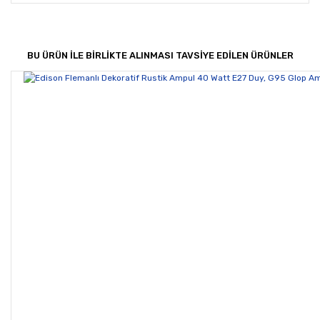
Bu ürünün fiyat bilgisi, resim, ürün açıklamalarında ve
diğer konularda yetersiz gördüğünüz noktaları öneri
Bu ürüne ilk yorumu siz yapın!
formunu kullanarak tarafımıza iletebilirsiniz.
Görüş ve önerileriniz için teşekkür ederiz.
BU ÜRÜN İLE BİRLİKTE ALINMASI TAVSİYE EDİLEN ÜRÜNLER
Yorum Yaz
Ürün resmi kalitesiz, bozuk veya görüntülenemiyor.
Ürün açıklamasında eksik bilgiler bulunuyor.
Ürün bilgilerinde hatalar bulunuyor.
Ürün fiyatı diğer sitelerden daha pahalı.
Bu ürüne benzer farklı alternatifler olmalı.
Gönder