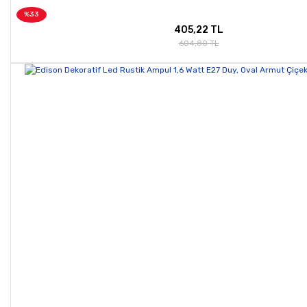
%33
405,22 TL
604,80 TL