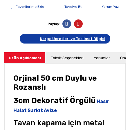
Tavsiye Et
Yorum Yaz
Paylaş:
Kargo Ücretleri ve Teslimat Bilgisi
Ürün Açıklaması
Taksit Seçenekleri
Yorumlar
Öneri
Orjinal 50 cm Duylu ve
Rozanslı
3cm Dekoratif Örgülü
Hasır
Halat Sarkıt Avize
Tavan kapama için metal