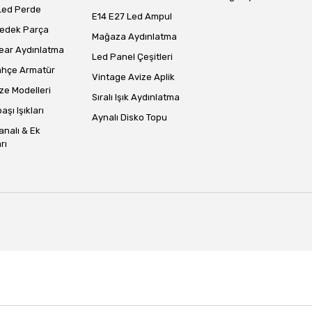
Led Perde
E14 E27 Led Ampul
Yedek Parça
Mağaza Aydınlatma
ear Aydınlatma
Led Panel Çeşitleri
ahçe Armatür
Vintage Avize Aplik
ze Modelleri
Sıralı Işık Aydınlatma
aşı Işıkları
Aynalı Disko Topu
analı & Ek
rı