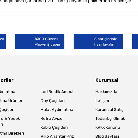
er doğal hava şartlarına (-20
° +60°) dayanıklı polimerden üretilmiştir.
rında ve diğer konularda yetersiz gördüğünüz noktaları öneri formunu kullan
Bu ürüne ilk yorumu siz yapın!
miyor.
ize
%100 Güvenli
Siparişlerinizi
Alışveriş yapın
Yorum Yaz
hazırlayalım
oriler
Kurumsal
dınlatma
Led Rustik Ampul
Hakkımızda
tma Ürünleri
Duy Çeşitleri
İletişim
eşitleri
Halat Aydınlatma
Kurumsal Satış
Gönder
ru & Yedek
Retro Avize
Tedarikçi Olmak
rı
Kablo Çeşitleri
KVKK Kanunu
tma Direkleri
Viko Anahtar Priz
Blog Sayfası