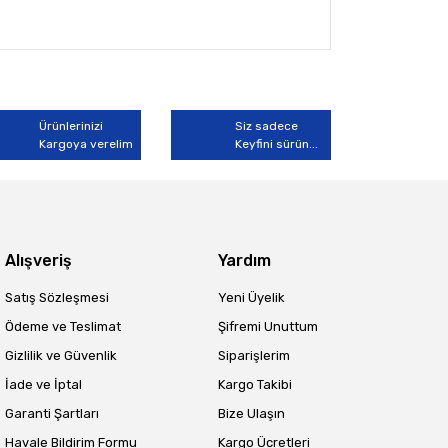
arak tarafımıza iletebilirsiniz.
Ürünlerinizi
Siz sadece
Kargoya verelim
Keyfini sürün...
Alışveriş
Yardım
Satış Sözleşmesi
Yeni Üyelik
Ödeme ve Teslimat
Şifremi Unuttum
Gizlilik ve Güvenlik
Siparişlerim
İade ve İptal
Kargo Takibi
Garanti Şartları
Bize Ulaşın
Havale Bildirim Formu
Kargo Ücretleri