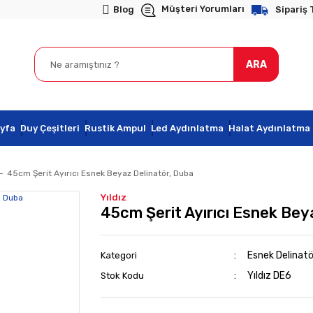
Müşteri Yorumları
Blog
Sipariş 
ARA
yfa
Duy Çeşitleri
Rustik Ampul
Led Aydınlatma
Halat Aydınlatma
45cm Şerit Ayırıcı Esnek Beyaz Delinatör, Duba
Yıldız
45cm Şerit Ayırıcı Esnek Bey
Esnek Delinatö
Kategori
Yıldız DE6
Stok Kodu