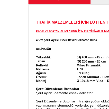
TRAFİK MALZEMELERİ İÇİN LÜTFEN 
PROJE VE TOPTAN ALIMLARINIZ İÇİN EN İYİ FİYATI SUN
45cm Şerit Ayırıcı Esnek Beyaz Delinatör, Duba
DELİNATÖR
Yükseklik
(H) 450 mm
- 45 cm
/
ø
Taban
(
) 200 mm - 20 cm
Reflektif
Mikro Prizmatik
Malzeme
TPU
Ağırlık
0.930 Kg
Özellik
Esnek Kırılmaz /
Flex
Montaj
Ø 10x18 mm Vida + D
Şerit Düzenleme Butonları
Şerit ayırıcı demonte esnek delinatör
Şerit Düzenleme Butonları ; trafiğin yoğun olduğ
yapılmasının istenmediği yerlerde, şerit düzenle