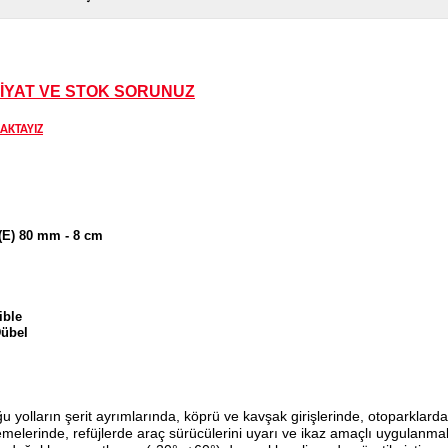
FİYAT VE STOK SORUNUZ
MAKTAYIZ
 (E) 80 mm - 8 cm
ible
übel
u yolların şerit ayrımlarında, köprü ve kavşak girişlerinde, otoparklarda
melerinde, refüjlerde araç sürücülerini uyarı ve ikaz amaçlı uygulanmakt