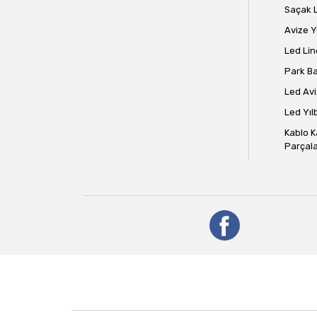
Saçak 
Avize 
Led Lin
Park B
Led Avi
Led Yılb
Kablo K
Parçala