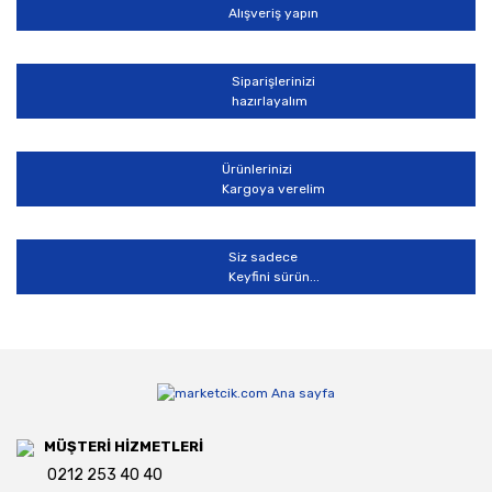
Alışveriş yapın
Siparişlerinizi
hazırlayalım
Gönder
Ürünlerinizi
Kargoya verelim
Siz sadece
Keyfini sürün...
MÜŞTERİ HİZMETLERİ
0212 253 40 40