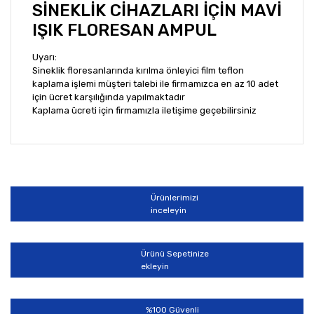
SİNEKLİK CİHAZLARI İÇİN MAVİ
IŞIK FLORESAN AMPUL
Uyarı:
Sineklik floresanlarında kırılma önleyici film teflon
kaplama işlemi müşteri talebi ile firmamızca en az 10 adet
için ücret karşılığında yapılmaktadır
Kaplama ücreti için firmamızla iletişime geçebilirsiniz
Bu ürünün fiyat bilgisi, resim, ürün açıklamalarında ve
diğer konularda yetersiz gördüğünüz noktaları öneri
Bu ürüne ilk yorumu siz yapın!
formunu kullanarak tarafımıza iletebilirsiniz.
Görüş ve önerileriniz için teşekkür ederiz.
Ürünlerimizi
Yorum Yaz
inceleyin
Ürün resmi kalitesiz, bozuk veya görüntülenemiyor.
Ürün açıklamasında eksik bilgiler bulunuyor.
Ürünü Sepetinize
Ürün bilgilerinde hatalar bulunuyor.
ekleyin
Ürün fiyatı diğer sitelerden daha pahalı.
Bu ürüne benzer farklı alternatifler olmalı.
%100 Güvenli