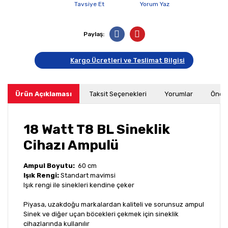
Tavsiye Et
Yorum Yaz
Paylaş:
Kargo Ücretleri ve Teslimat Bilgisi
Ürün Açıklaması
Taksit Seçenekleri
Yorumlar
Öneri
18 Watt T8 BL Sineklik
Cihazı Ampulü
Ampul Boyutu:
60 cm
Işık Rengi:
Standart mavimsi
Işık rengi ile sinekleri kendine çeker
Piyasa, uzakdoğu markalardan kaliteli ve sorunsuz ampul
Sinek ve diğer uçan böcekleri çekmek için sineklik
cihazlarında kullanılır