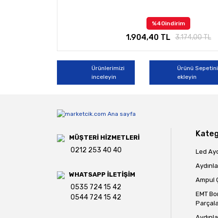
%40
indirim
1.904,40 TL
3.174,00 TL
Ürünlerimizi
Ürünü Sepetin
inceleyin
ekleyin
Kateg
MÜŞTERİ HİZMETLERİ
0212 253 40 40
Led Ay
Aydınla
WHATSAPP İLETİŞİM
Ampul Ç
0535 724 15 42
EMT Bo
0544 724 15 42
Parçala
Aydınla