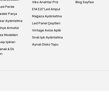
Viko Anahtar Priz
Blog Sayfası
Led Perde
E14 E27 Led Ampul
Yedek Parça
Mağaza Aydınlatma
ear Aydınlatma
Led Panel Çeşitleri
ahçe Armatür
Vintage Avize Aplik
ze Modelleri
Sıralı Işık Aydınlatma
aşı Işıkları
Aynalı Disko Topu
analı & Ek
rı