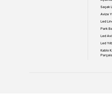
Saçak 
Avize 
Led Lin
Park B
Led Avi
Led Yılb
Kablo K
Parçala