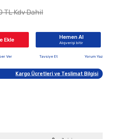
0 TL Kdv Dahil
Hemen Al
e Ekle
Alışverişi bitir
ber Ver
Tavsiye Et
Yorum Yaz
Kargo Ücretleri ve Teslimat Bilgisi