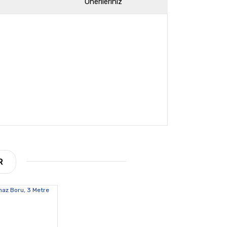
Önerileriniz
arak tarafımıza iletebilirsiniz.
R