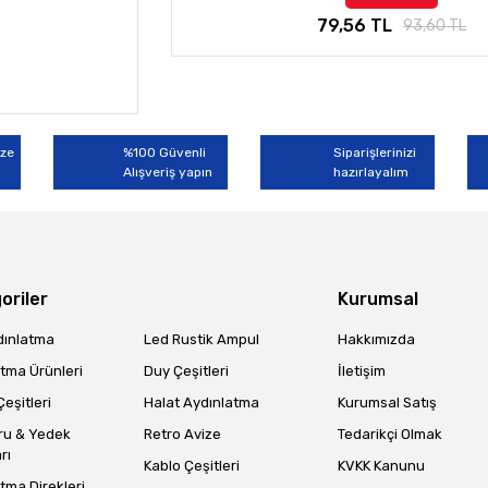
79,56 TL
93,60 TL
ize
%100 Güvenli
Siparişlerinizi
Alışveriş yapın
hazırlayalım
oriler
Kurumsal
dınlatma
Led Rustik Ampul
Hakkımızda
tma Ürünleri
Duy Çeşitleri
İletişim
eşitleri
Halat Aydınlatma
Kurumsal Satış
ru & Yedek
Retro Avize
Tedarikçi Olmak
rı
Kablo Çeşitleri
KVKK Kanunu
tma Direkleri