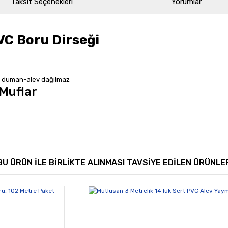
Taksit Seçenekleri
Yorumlar
VC Boru Dirseği
n duman-alev dağılmaz
Muflar
rında ve diğer konularda yetersiz gördüğünüz noktaları öneri formunu kullan
Bu ürüne ilk yorumu siz yapın!
BU ÜRÜN İLE BİRLİKTE ALINMASI TAVSİYE EDİLEN ÜRÜNLE
miyor.
Yorum Yaz