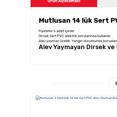
Ürün Açıklaması
Mutlusan
14 lük Sert P
Fiyatımız 5 adet içindir
Dirsek Sert PVC elektrik borularında kullanılır
Alev yaymaz özellik; Yangın durumunda boruda
Alev Yaymayan Dirsek ve 
Bu ürünün fiyat bilgisi, resim, ürün açıklamala
Görüş ve önerileriniz için teşekkür ederiz.
Ürün resmi kalitesiz, bozuk veya görüntülene
Ürün açıklamasında eksik bilgiler bulunuyor.
Ürün bilgilerinde hatalar bulunuyor.
Ürün fiyatı diğer sitelerden daha pahalı.
Bu ürüne benzer farklı alternatifler olmalı.