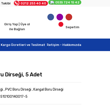
0535 724 15 42
 Takibi
0212 253 40 40
Giriş Yap | Üye ol
Sepetim
ile Bağlan
Kargo Ücretleri ve Teslimat
İletişim - Hakkımızda
u Dirseği, 5 Adet
ği
,
PVC Boru Dirseği
,
Kangal Boru Dirseği
0510100140017-5