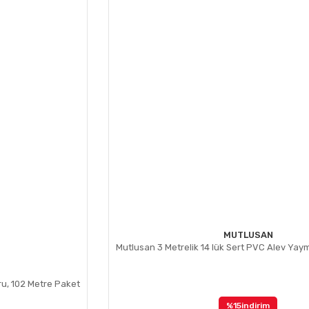
Gönder
MUTLUSAN
Mutlusan 3 Metrelik 14 lük Sert PVC Alev Yay
ru, 102 Metre Paket
%15
indirim