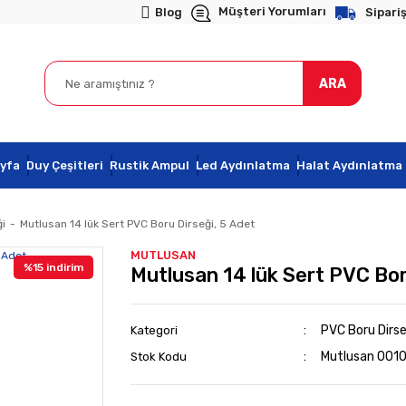
Müşteri Yorumları
Blog
Sipariş
ARA
yfa
Duy Çeşitleri
Rustik Ampul
Led Aydınlatma
Halat Aydınlatma
i
Mutlusan 14 lük Sert PVC Boru Dirseği, 5 Adet
MUTLUSAN
%15 indirim
Mutlusan 14 lük Sert PVC Bor
PVC Boru Dirse
Kategori
Mutlusan 001
Stok Kodu